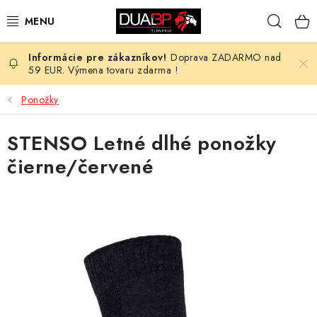
Prejsť
Hľad
na
obsah
Doprava ZADARMO nad
NOVÉ
59 EUR. Výmena tovaru zdarma !
PRACOVNÉ ODEVY
Ponožky
OBUV
STENSO Letné dlhé ponožky
čierne/červené
HOTEL A SLUŽBY
ZDRAVOTNÍCTVO
OCHRANNÉ POMÔCKY
PROFESIE