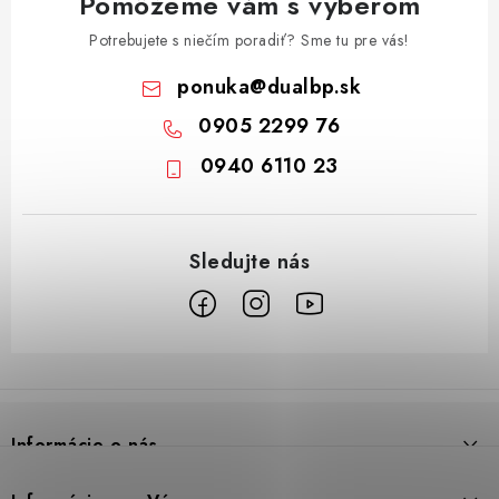
Pomôžeme vám s výberom
Potrebujete s niečím poradiť? Sme tu pre vás!
ponuka
@
dualbp.sk
0905 2299 76
0940 6110 23
Z
á
p
Informácie o nás
ä
t
Prečo DUAL BP