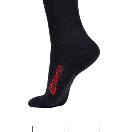
AKCIE
% OUTLET
Predajne
Kontakt
Chránená dielňa
Pre firmy
Katalógy
Doprava, platba a zľavy
Potlač lôg
Formulár na výmenu tovaru
Kto sme
Reklamačný poriadok
Akcie v predajniach
Formulár na vrátenie tovaru /odstúpenie od zmluvy
Obchodné podmienky
Zásady ochrany osobných údajov
Pravidlá a nastavenia cookies
Moja objednávka