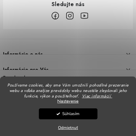
Z
á
p
Informácie o nás
ä
t
Prečo DUAL BP
Informácie pre Vás
i
Predajne
Facebook
Reklamačný poriadok
e
Používame cookies, aby sme Vám umožnili pohodlné prezeranie
Doprava
webu a vďaka analýze prevádzky webu neustále zlepšovali jeho
Formulár na výmenu tovaru
Katalógy
funkcie, výkon a použiteľnosť.
Viac informácií
Kontakt
Nastavenie
Formulár na vrátenie tovaru
STENSO - kompletné OOPP
Kontakty - pobočky
DUAL BP pre firmy
Súhlasím
Obchodné podmienky
CXS - kompletné OOPP
Copyright 2026
DUAL BP
. Všetky práva vyhradené.
Upraviť nastavenie cookies
Logovanie odevov
Ochrana osobných údajov
Odmietnuť
Vytvoril Shoptet
CHRÁNENÁ dielňa
SKECHERS