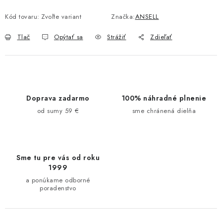
Kód tovaru:
Zvoľte variant
Značka:
ANSELL
Tlač
Opýtať sa
Strážiť
Zdieľať
Doprava zadarmo
100% náhradné plnenie
od sumy 59 €
sme chránená dielňa
Sme tu pre vás od roku
1999
a ponúkame odborné
poradenstvo