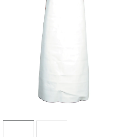
AKCIE
% OUTLET
Predajne
Kontakt
Chránená dielňa
Pre firmy
Katalógy
Doprava, platba a zľavy
Potlač lôg
Formulár na výmenu tovaru
Kto sme
Reklamačný poriadok
Akcie v predajniach
Formulár na vrátenie tovaru /odstúpenie od zmluvy
Obchodné podmienky
Zásady ochrany osobných údajov
Pravidlá a nastavenia cookies
Moja objednávka