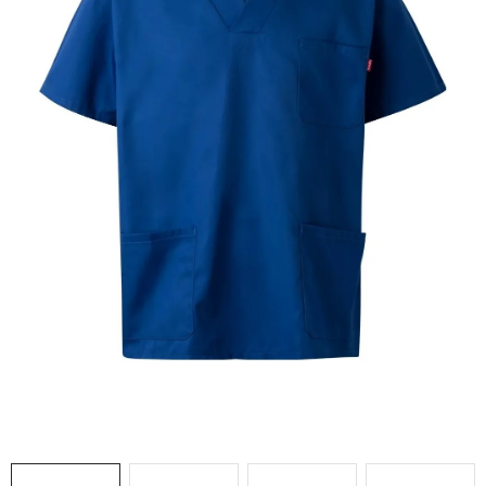
AKCIE
% OUTLET
Predajne
Kontakt
Chránená dielňa
Pre firmy
Katalógy
Doprava, platba a zľavy
Potlač lôg
Formulár na výmenu tovaru
Kto sme
Reklamačný poriadok
Akcie v predajniach
Formulár na vrátenie tovaru /odstúpenie od zmluvy
Obchodné podmienky
Zásady ochrany osobných údajov
Pravidlá a nastavenia cookies
Moja objednávka