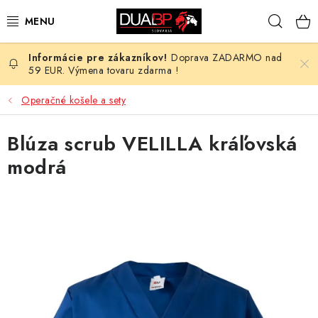
Prejsť
Hľad
na
obsah
Doprava ZADARMO nad
NOVÉ
59 EUR. Výmena tovaru zdarma !
PRACOVNÉ ODEVY
Operačné košele a sety
OBUV
Blúza scrub VELILLA kráľovská
modrá
HOTEL A SLUŽBY
ZDRAVOTNÍCTVO
OCHRANNÉ POMÔCKY
PROFESIE