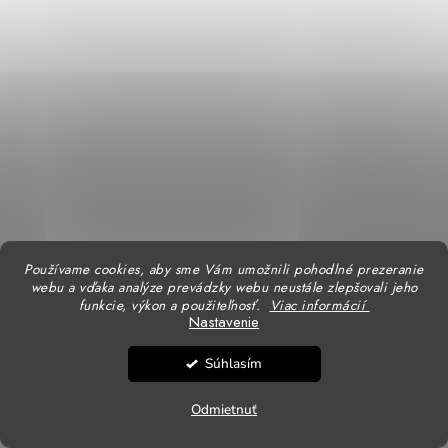
Používame cookies, aby sme Vám umožnili pohodlné prezeranie
webu a vďaka analýze prevádzky webu neustále zlepšovali jeho
funkcie, výkon a použiteľnosť.
Viac informácií
Nastavenie
Súhlasím
15,90 €
Odmietnuť
Skladom u dodávateľa
12,93 € bez DPH