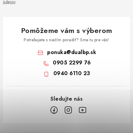
údajov
.
Pomôžeme vám s výberom
Potrebujete s niečím poradiť? Sme tu pre vás!
ponuka
@
dualbp.sk
0905 2299 76
0940 6110 23
Z