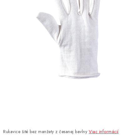
AKCIE
% OUTLET
Predajne
Kontakt
Chránená dielňa
Pre firmy
Katalógy
Doprava, platba a zľavy
Potlač lôg
Formulár na výmenu tovaru
Kto sme
Reklamačný poriadok
Akcie v predajniach
Formulár na vrátenie tovaru /odstúpenie od zmluvy
Obchodné podmienky
Zásady ochrany osobných údajov
Pravidlá a nastavenia cookies
Moja objednávka
Rukavice šité bez manžety z česanej bavlny
Viac informácií