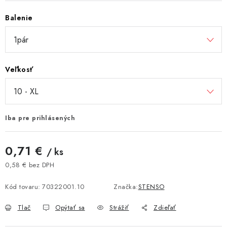
Balenie
Veľkosť
Iba pre prihlásených
0,71 €
/ ks
0,58 € bez DPH
Jednotková cena:
Kód tovaru:
70322001.10
Značka:
STENSO
Tlač
Opýtať sa
Strážiť
Zdieľať