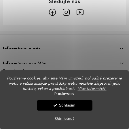
Z
á
p
Informácie o nás
ä
t
Prečo DUAL BP
Informácie pre Vás
i
Predajne
Facebook
Reklamačný poriadok
e
Používame cookies, aby sme Vám umožnili pohodlné prezeranie
Doprava
webu a vďaka analýze prevádzky webu neustále zlepšovali jeho
Formulár na výmenu tovaru
Katalógy
funkcie, výkon a použiteľnosť.
Viac informácií
Kontakt
Nastavenie
Formulár na vrátenie tovaru
STENSO - kompletné OOPP
Kontakty - pobočky
DUAL BP pre firmy
Súhlasím
Obchodné podmienky
CXS - kompletné OOPP
Copyright 2026
DUAL BP
. Všetky práva vyhradené.
Upraviť nastavenie cookies
Logovanie odevov
Ochrana osobných údajov
Odmietnuť
Vytvoril Shoptet
CHRÁNENÁ dielňa
SKECHERS