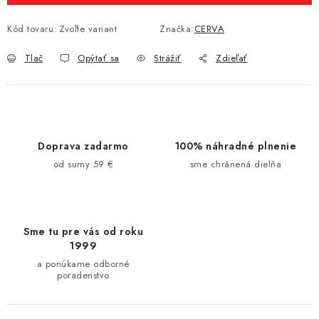
Kód tovaru:
Zvoľte variant
Značka:
CERVA
Tlač
Opýtať sa
Strážiť
Zdieľať
Doprava zadarmo
100% náhradné plnenie
od sumy 59 €
sme chránená dielňa
Sme tu pre vás od roku
1999
a ponúkame odborné
poradenstvo