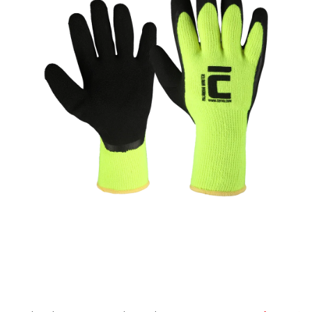
AKCIE
% OUTLET
Predajne
Kontakt
Chránená dielňa
Pre firmy
Katalógy
Doprava, platba a zľavy
Potlač lôg
Formulár na výmenu tovaru
Kto sme
Reklamačný poriadok
Akcie v predajniach
Formulár na vrátenie tovaru /odstúpenie od zmluvy
Obchodné podmienky
Zásady ochrany osobných údajov
Pravidlá a nastavenia cookies
Moja objednávka