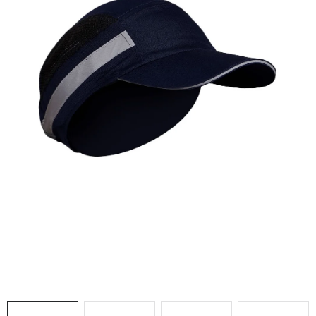
AKCIE
% OUTLET
Predajne
Kontakt
Chránená dielňa
Pre firmy
Katalógy
Doprava, platba a zľavy
Potlač lôg
Formulár na výmenu tovaru
Kto sme
Reklamačný poriadok
Akcie v predajniach
Formulár na vrátenie tovaru /odstúpenie od zmluvy
Obchodné podmienky
Zásady ochrany osobných údajov
Pravidlá a nastavenia cookies
Moja objednávka