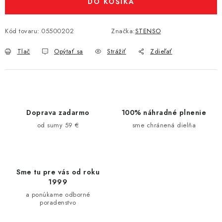
DO KOŠÍKA
Kód tovaru:
05500202
Značka:
STENSO
Tlač
Opýtať sa
Strážiť
Zdieľať
Doprava zadarmo
100% náhradné plnenie
od sumy 59 €
sme chránená dielňa
Sme tu pre vás od roku
1999
a ponúkame odborné
poradenstvo