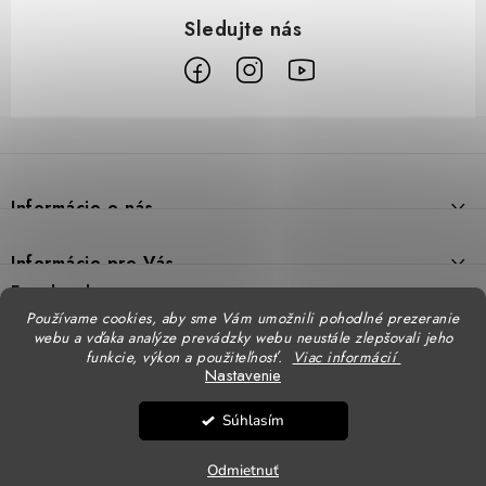
Z
á
p
Informácie o nás
ä
t
Prečo DUAL BP
Informácie pre Vás
i
Predajne
Facebook
Reklamačný poriadok
e
Používame cookies, aby sme Vám umožnili pohodlné prezeranie
Doprava
webu a vďaka analýze prevádzky webu neustále zlepšovali jeho
Formulár na výmenu tovaru
Katalógy
funkcie, výkon a použiteľnosť.
Viac informácií
Kontakt
Nastavenie
Formulár na vrátenie tovaru
STENSO - kompletné OOPP
Kontakty - pobočky
DUAL BP pre firmy
Súhlasím
Obchodné podmienky
CXS - kompletné OOPP
Copyright 2026
DUAL BP
. Všetky práva vyhradené.
Upraviť nastavenie cookies
Logovanie odevov
Ochrana osobných údajov
Odmietnuť
Vytvoril Shoptet