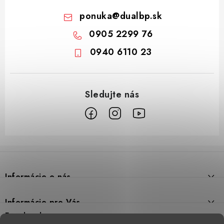
ponuka
@
dualbp.sk
0905 2299 76
0940 6110 23
Z
á
p
Informácie o nás
ä
t
Prečo DUAL BP
Informácie pre Vás
i
Predajne
Facebook
Reklamačný poriadok