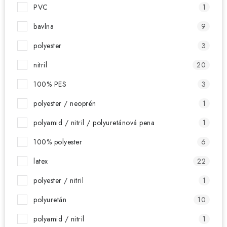
PVC
1
bavlna
9
polyester
3
nitril
20
100% PES
3
polyester / neoprén
1
polyamid / nitril / polyuretánová pena
1
100% polyester
6
latex
22
polyester / nitril
1
polyuretán
10
polyamid / nitril
1