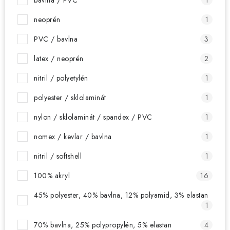
bavlna / PVC
1
neoprén
1
PVC / bavlna
3
latex / neoprén
2
nitril / polyetylén
1
polyester / sklolaminát
1
nylon / sklolaminát / spandex / PVC
1
nomex / kevlar / bavlna
1
nitril / softshell
1
100% akryl
16
45% polyester, 40% bavlna, 12% polyamid, 3% elastan
1
70% bavlna, 25% polypropylén, 5% elastan
4