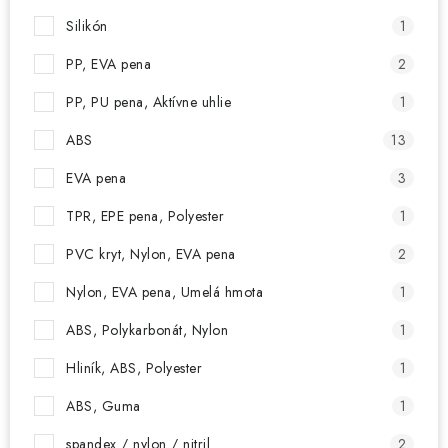
Silikón
1
PP, EVA pena
2
PP, PU pena, Aktívne uhlie
1
ABS
13
EVA pena
3
TPR, EPE pena, Polyester
1
PVC kryt, Nylon, EVA pena
2
Nylon, EVA pena, Umelá hmota
1
ABS, Polykarbonát, Nylon
1
Hliník, ABS, Polyester
1
ABS, Guma
1
spandex / nylon / nitril
2