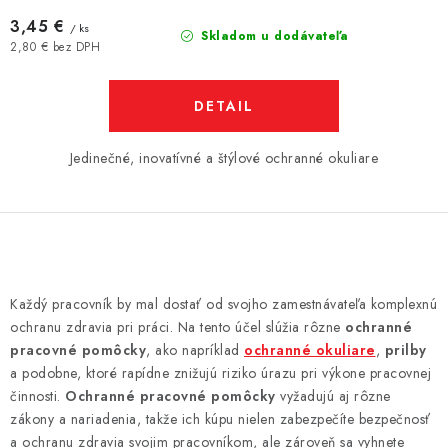
3,45 €
/ ks
Skladom u dodávateľa
2,80 € bez DPH
DETAIL
Jedinečné, inovatívné a štýlové ochranné okuliare
O
v
Každý pracovník by mal dostať od svojho zamestnávateľa komplexnú
l
ochranu zdravia pri práci. Na tento účel slúžia rôzne
ochranné
á
pracovné pomôcky
, ako napríklad
ochranné okuliare
,
prilby
d
a podobne, ktoré rapídne znižujú riziko úrazu pri výkone pracovnej
činnosti.
Ochranné pracovné pomôcky
vyžadujú aj rôzne
a
zákony a nariadenia, takže ich kúpu nielen zabezpečíte bezpečnosť
c
a ochranu zdravia svojim pracovníkom, ale zároveň sa vyhnete