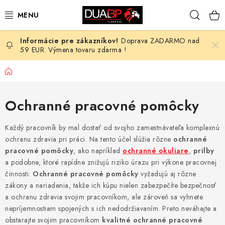
Prejsť
Hľad
na
obsah
Doprava ZADARMO nad
NOVÉ
59 EUR. Výmena tovaru zdarma !
PRACOVNÉ ODEVY
Domov
OBUV
Ochranné pracovné pomôcky
HOTEL A SLUŽBY
Každý pracovník by mal dostať od svojho zamestnávateľa komplexnú
ochranu zdravia pri práci. Na tento účel slúžia rôzne
ochranné
ZDRAVOTNÍCTVO
pracovné pomôcky
, ako napríklad
ochranné okuliare
,
prilby
a podobne, ktoré rapídne znižujú riziko úrazu pri výkone pracovnej
OCHRANNÉ POMÔCKY
činnosti.
Ochranné pracovné pomôcky
vyžadujú aj rôzne
zákony a nariadenia, takže ich kúpu nielen zabezpečíte bezpečnosť
a ochranu zdravia svojim pracovníkom, ale zároveň sa vyhnete
PROFESIE
nepríjemnostiam spojených s ich nedodržiavaním. Preto neváhajte a
obstarajte svojim pracovníkom
kvalitné ochranné pracovné