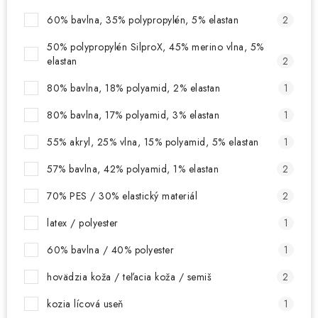
60% bavlna, 35% polypropylén, 5% elastan
2
50% polypropylén SilproX, 45% merino vlna, 5%
elastan
2
80% bavlna, 18% polyamid, 2% elastan
1
80% bavlna, 17% polyamid, 3% elastan
1
55% akryl, 25% vlna, 15% polyamid, 5% elastan
1
57% bavlna, 42% polyamid, 1% elastan
2
70% PES / 30% elastický materiál
2
latex / polyester
1
60% bavlna / 40% polyester
1
hovädzia koža / teľacia koža / semiš
2
kozia lícová useň
1