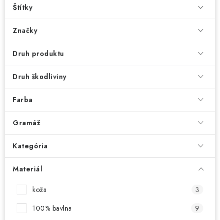
Štítky
Značky
Druh produktu
Druh škodliviny
Farba
Gramáž
Kategória
Materiál
koža
3
100% bavlna
9