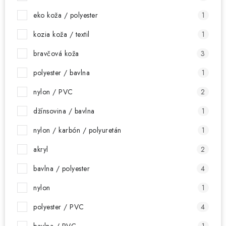
eko koža / polyester
1
kozia koža / textil
1
bravčová koža
3
polyester / bavlna
1
nylon / PVC
2
džínsovina / bavlna
1
nylon / karbón / polyuretán
1
akryl
2
bavlna / polyester
4
nylon
1
polyester / PVC
4