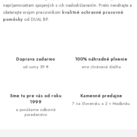
i
nepríjemnostiam spojených s ich nedodržiavaním. Preto neváhajte a
e
obstarajte svojim pracovníkom
kvalitné ochranné pracovné
p
pomôcky
od DUAL BP.
r
v
k
y
v
Doprava zadarmo
100% náhradné plnenie
ý
od sumy 59 €
sme chránená dielňa
p
i
s
u
Sme tu pre vás od roku
Kamenné predajne
1999
7 na Slovensku a 2 v Maďarsku
a ponúkame odborné
poradenstvo