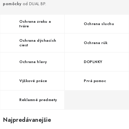
AKCIE
pomôcky
od DUAL BP.
% OUTLET
Ochrana zraku a
Ochrana sluchu
tváre
Predajne
Kontakt
Chránená dielňa
Pre firmy
Katalógy
Ochrana dýchacích
Doprava, platba a zľavy
Potlač lôg
Ochrana rúk
ciest
Formulár na výmenu tovaru
Kto sme
Reklamačný poriadok
Akcie v predajniach
Ochrana hlavy
DOPLNKY
Formulár na vrátenie tovaru /odstúpenie od zmluvy
Obchodné podmienky
Zásady ochrany osobných údajov
Výškové práce
Prvá pomoc
Pravidlá a nastavenia cookies
Moja objednávka
Reklamné predmety
Najpredávanejšie