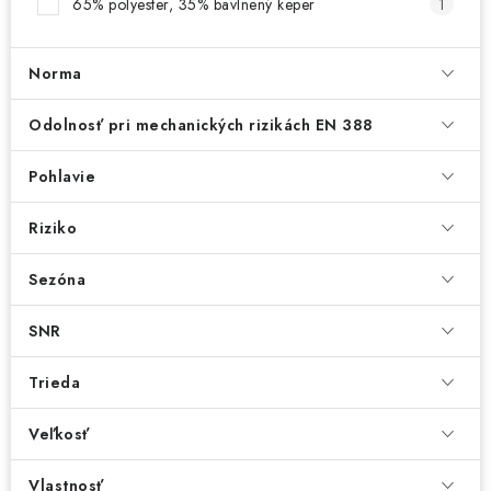
65% polyester, 35% bavlnený keper
1
Norma
Odolnosť pri mechanických rizikách EN 388
Pohlavie
Riziko
Sezóna
SNR
Trieda
Veľkosť
Vlastnosť