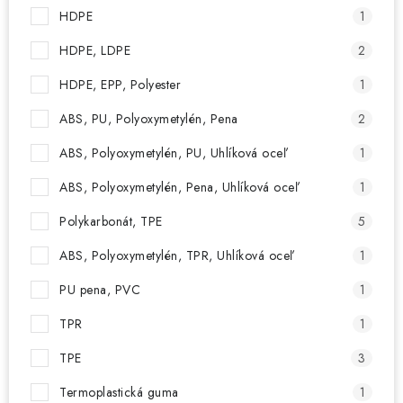
HDPE
1
HDPE, LDPE
2
HDPE, EPP, Polyester
1
ABS, PU, Polyoxymetylén, Pena
2
ABS, Polyoxymetylén, PU, Uhlíková oceľ
1
ABS, Polyoxymetylén, Pena, Uhlíková oceľ
1
Polykarbonát, TPE
5
ABS, Polyoxymetylén, TPR, Uhlíková oceľ
1
PU pena, PVC
1
TPR
1
TPE
3
Termoplastická guma
1