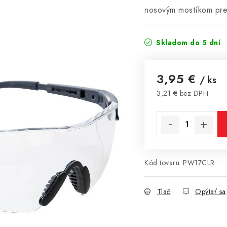
nosovým mostíkom pre 
Skladom do 5 dní
3,95 €
/ ks
3,21 € bez DPH
Jednotková cena:
Kód tovaru:
PW17CLR
Tlač
Opýtať sa