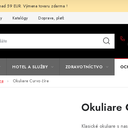
d 59 EUR. Výmena tovaru zdarma !
my
Katalógy
Doprava, platba a zľavy
Potlač lôg
Form
HOTEL A SLUŽBY
ZDRAVOTNÍCTVO
OC
re
Okuliare Curvo číre
Okuliare 
Klasické okuliare s na