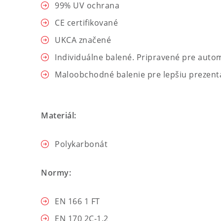
99% UV ochrana
CE certifikované
UKCA značené
Individuálne balené. Pripravené pre auto
Maloobchodné balenie pre lepšiu prezent
Materiál:
Polykarbonát
Normy:
EN 166 1 FT
EN 170 2C-1.2