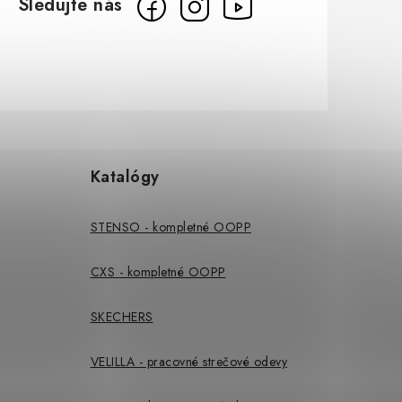
Katalógy
STENSO - kompletné OOPP
CXS - kompletné OOPP
SKECHERS
VELILLA - pracovné strečové odevy