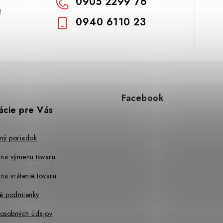
0905 2299 76
!
0940 6110 23
Facebook
ácie pre Vás
ný poriadok
 na výmenu tovaru
na vrátenie tovaru
é podmienky
osobných údajov