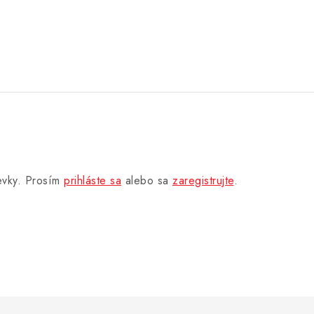
pevky. Prosím
prihláste sa
alebo sa
zaregistrujte
.