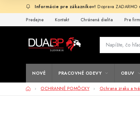
Prejsť
Doprava ZADARMO na
na
obsah
Predajne
Kontakt
Chránená dielňa
Pre fir
NOVÉ
PRACOVNÉ ODEVY
OBUV
Domov
OCHRANNÉ POMÔCKY
Ochrana zraku a tvá