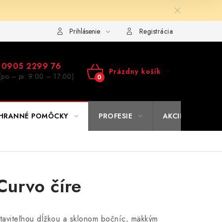
ulár na výmenu tovaru
Kto sme
Reklamačný poriadok
A
Prihlásenie
Registrácia
0905 2299 76
Prázdny košík
(po – pi: 9:00 – 17:00)
NÁKUPNÝ
KOŠÍK
HRANNÉ POMÔCKY
PROFESIE
AKCIE
% O
Curvo číre
staviteľnou dĺžkou a sklonom bočníc, mäkkým