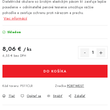
Dielektrické okuliare so širokým elastickým pásom kt. zaisťuje lepšie
posadenie + odnímateľné penové tesnenie umožňuje väčšie
pohodlie a zaisťuje ochranu proti nárazom a prachu.
Viac informácií
Skladom
8,06 €
/ ks
6,55 € bez DPH
Jednotková cena:
DO KOŠÍKA
Kód tovaru:
PS11CLR
Značka:
PORTWEST
Tlač
Opýtať sa
Strážiť
Zdieľať