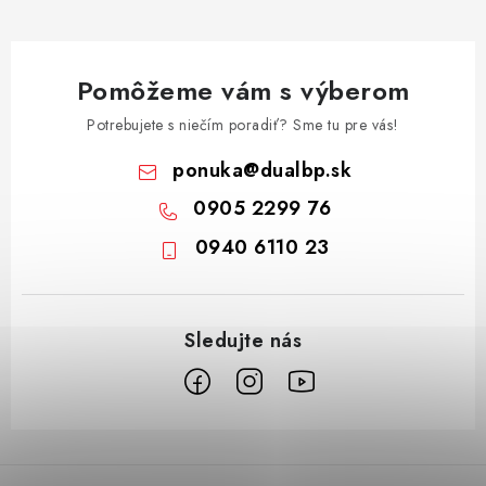
Pomôžeme vám s výberom
Potrebujete s niečím poradiť? Sme tu pre vás!
ponuka
@
dualbp.sk
0905 2299 76
0940 6110 23
Z
á