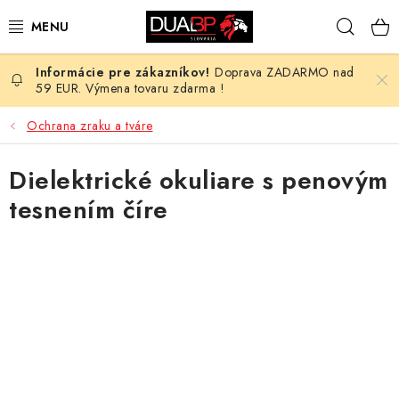
Prejsť
Hľad
na
obsah
Doprava ZADARMO nad
NOVÉ
59 EUR. Výmena tovaru zdarma !
PRACOVNÉ ODEVY
Ochrana zraku a tváre
OBUV
Dielektrické okuliare s penovým
tesnením číre
HOTEL A SLUŽBY
ZDRAVOTNÍCTVO
OCHRANNÉ POMÔCKY
PROFESIE