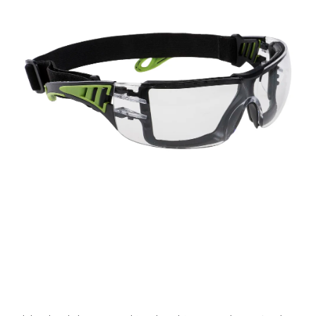
AKCIE
% OUTLET
Predajne
Kontakt
Chránená dielňa
Pre firmy
Katalógy
Doprava, platba a zľavy
Potlač lôg
Formulár na výmenu tovaru
Kto sme
Reklamačný poriadok
Akcie v predajniach
Formulár na vrátenie tovaru /odstúpenie od zmluvy
Obchodné podmienky
Zásady ochrany osobných údajov
Pravidlá a nastavenia cookies
Moja objednávka