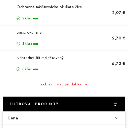
AKCIE
Ochranné návštevnícke okuliare číre
2,07 €
% OUTLET
Skladom
Predajne
Kontakt
Chránená dielňa
Pre firmy
Basic okuliare
2,70 €
Katalógy
Doprava, platba a zľavy
Potlač lôg
Skladom
Formulár na výmenu tovaru
Kto sme
Reklamačný poriadok
Náhradný štít mriežkovaný
Akcie v predajniach
6,72 €
Formulár na vrátenie tovaru /odstúpenie od zmluvy
Skladom
Obchodné podmienky
Zásady ochrany osobných údajov
Zobraziť viac produktov
Pravidlá a nastavenia cookies
Moja objednávka
FILTROVAŤ PRODUKTY
Cena