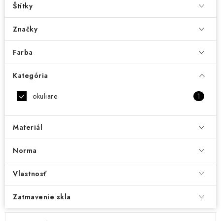
Štítky
Značky
Farba
Kategória
okuliare
1
Materiál
Norma
Vlastnosť
Zatmavenie skla
V
R