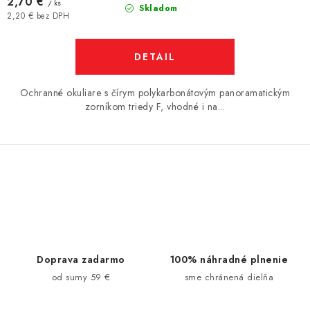
2,70 €
/ ks
Skladom
2,20 € bez DPH
DETAIL
Ochranné okuliare s čírym polykarbonátovým panoramatickým
zorníkom triedy F, vhodné i na...
O
v
l
á
d
Doprava zadarmo
100% náhradné plnenie
a
od sumy 59 €
sme chránená dielňa
c