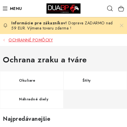
Prejsť
Hľad
na
obsah
Doprava ZADARMO nad
NOVÉ
59 EUR. Výmena tovaru zdarma !
PRACOVNÉ ODEVY
OCHRANNÉ POMÔCKY
OBUV
Ochrana zraku a tváre
HOTEL A SLUŽBY
Okuliare
Štíty
ZDRAVOTNÍCTVO
OCHRANNÉ POMÔCKY
Náhradné diely
PROFESIE
Najpredávanejšie