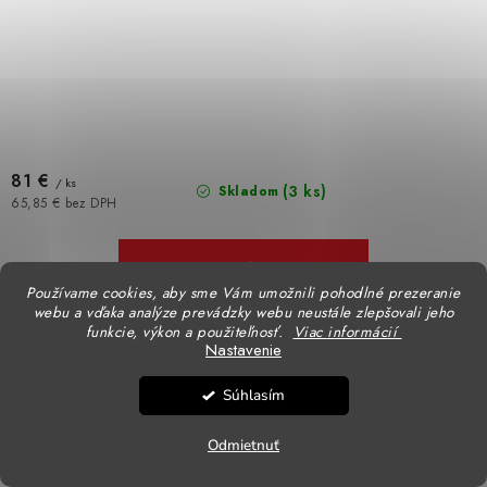
81 €
/ ks
(3 ks)
Skladom
65,85 € bez DPH
DETAIL
Používame cookies, aby sme Vám umožnili pohodlné prezeranie
webu a vďaka analýze prevádzky webu neustále zlepšovali jeho
Nízka pracovná obuv s antistatickou úpravou Diadora
funkcie, výkon a použiteľnosť.
Viac informácií
Nastavenie
Súhlasím
Sixton TEMPRA poltopánka S1P SRC ESD
Odmietnuť