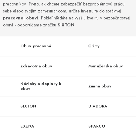
AKCIE
pracovníkov Preto, ak chcete zabezpečiť bezproblémovú prácu
sebe alebo svojim zamestnancom, určite investujte do správnej
% OUTLET
pracovnej obuvi.
Pokiaľ hľadáte najvyššiu kvalitu v bezpečnostnej
obuvi - odporúčame značku
SIXTON.
Predajne
Kontakt
Chránená dielňa
Pre firmy
Katalógy
Doprava, platba a zľavy
Potlač lôg
Obuv pracovná
Čižmy
Formulár na výmenu tovaru
Kto sme
Reklamačný poriadok
Akcie v predajniach
Zdravotná obuv
Manažérska obuv
Formulár na vrátenie tovaru /odstúpenie od zmluvy
Obchodné podmienky
Zásady ochrany osobných údajov
Návleky a doplnky k
Zimná obuv
obuvi
Pravidlá a nastavenia cookies
Moja objednávka
SIXTON
DIADORA
EXENA
SPARCO