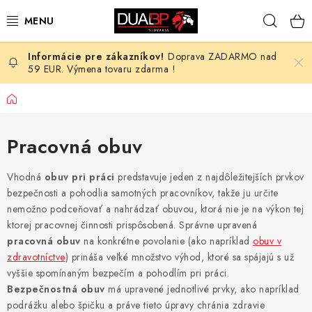
Prejsť
Hľad
na
obsah
Doprava ZADARMO nad
NOVÉ
59 EUR. Výmena tovaru zdarma !
PRACOVNÉ ODEVY
Domov
OBUV
Pracovná obuv
HOTEL A SLUŽBY
Vhodná
obuv pri práci
predstavuje jeden z najdôležitejších prvkov
bezpečnosti a pohodlia samotných pracovníkov, takže ju určite
ZDRAVOTNÍCTVO
nemožno podceňovať a nahrádzať obuvou, ktorá nie je na výkon tej
ktorej pracovnej činnosti prispôsobená. Správne upravená
OCHRANNÉ POMÔCKY
pracovná obuv
na konkrétne povolanie (ako napríklad
obuv v
zdravotníctve
) prináša veľké množstvo výhod, ktoré sa spájajú s už
vyššie spomínaným bezpečím a pohodlím pri práci.
PROFESIE
Bezpečnostná obuv
má upravené jednotlivé prvky, ako napríklad
podrážku alebo špičku a práve tieto úpravy chránia zdravie