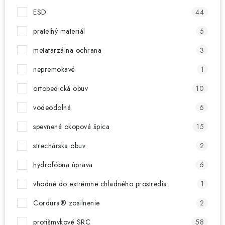
ESD
44
prateľný materiál
5
metatarzálna ochrana
3
nepremokavé
1
ortopedická obuv
10
vodeodolná
6
spevnená okopová špica
15
strechárska obuv
2
hydrofóbna úprava
6
vhodné do extrémne chladného prostredia
1
Cordura® zosilnenie
2
protišmykové SRC
58