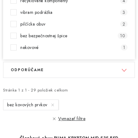
recyklované komponenty
4
vibram podrážka
3
pilčícka obuv
2
bez bezpečnostnej špice
10
nekovové
1
V
R
ODPORÚČAME
ý
a
p
d
i
e
Stránka
1
z
1
-
29
položiek celkom
s
n
bez kovových prvkov
p
i
r
e
Vymazať filtre
o
p
d
r