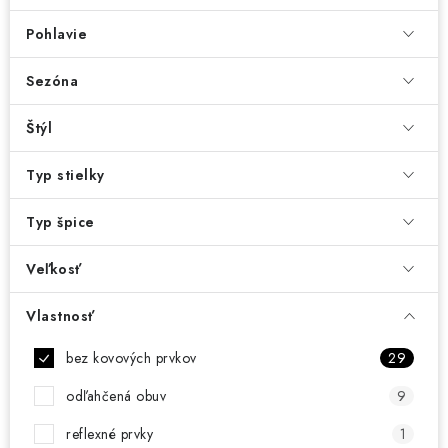
Pohlavie
Sezóna
Štýl
Typ stielky
Typ špice
Veľkosť
Vlastnosť
bez kovových prvkov
29
odľahčená obuv
9
reflexné prvky
1