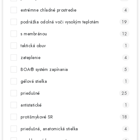
extrémne chladné prostredie
4
podrážka odolná voči vysokým teplotám
19
s membránou
12
taktická obuv
1
zateplenie
4
BOA® systém zapínania
5
gélová stielka
1
priedušné
25
antistatické
1
protišmykové SR
18
priedušná, anatomická stielka
4