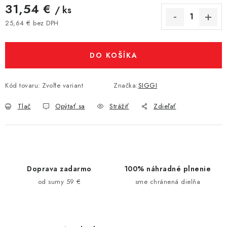
31,54 €
/ ks
25,64 € bez DPH
Jednotková cena:
DO KOŠÍKA
Kód tovaru:
Zvoľte variant
Značka:
SIGGI
Tlač
Opýtať sa
Strážiť
Zdieľať
Doprava zadarmo
100% náhradné plnenie
od sumy 59 €
sme chránená dielňa