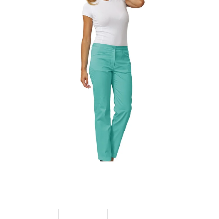
AKCIE
% OUTLET
Predajne
Kontakt
Chránená dielňa
Pre firmy
Katalógy
Doprava, platba a zľavy
Potlač lôg
Formulár na výmenu tovaru
Kto sme
Reklamačný poriadok
Akcie v predajniach
Formulár na vrátenie tovaru /odstúpenie od zmluvy
Obchodné podmienky
Zásady ochrany osobných údajov
Pravidlá a nastavenia cookies
Moja objednávka