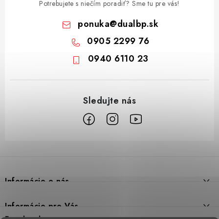
Potrebujete s niečím poradiť? Sme tu pre vás!
ponuka
@
dualbp.sk
0905 2299 76
0940 6110 23
Z
á
p
Informácie o nás
ä
t
Prečo DUAL BP
Informácie pre Vás
i
Predajne