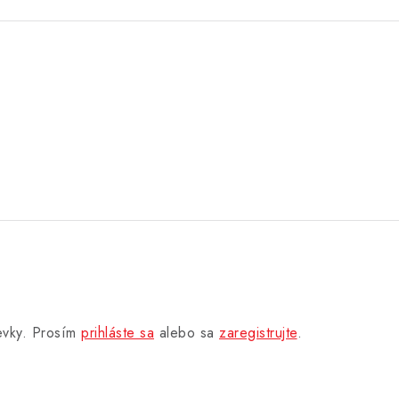
pevky. Prosím
prihláste sa
alebo sa
zaregistrujte
.