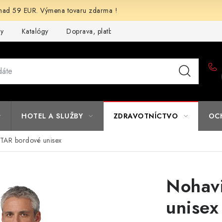
d 59 EUR. Výmena tovaru zdarma !
my
Katalógy
Doprava, platba a zľavy
Potlač lôg
Form
HOTEL A SLUŽBY
ZDRAVOTNÍCTVO
OC
TAR bordové unisex
Nohav
unisex