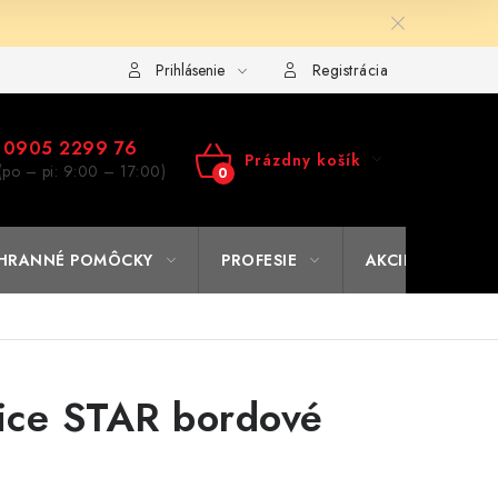
ulár na výmenu tovaru
Kto sme
Reklamačný poriadok
A
Prihlásenie
Registrácia
0905 2299 76
Prázdny košík
(po – pi: 9:00 – 17:00)
NÁKUPNÝ
KOŠÍK
HRANNÉ POMÔCKY
PROFESIE
AKCIE
% O
ice STAR bordové