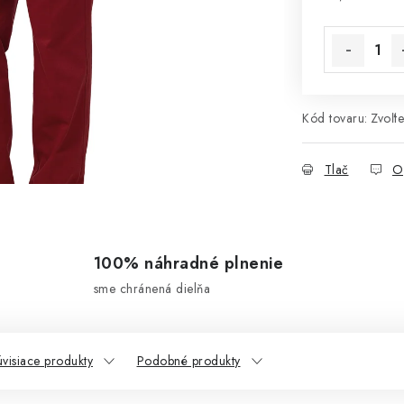
Jednotková 
Kód tovaru:
Zvoľte
Tlač
O
100% náhradné plnenie
sme chránená dielňa
visiace produkty
Podobné produkty