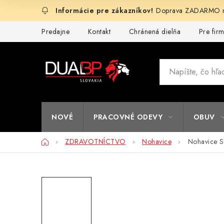
Prejsť
Doprava ZADARMO na
na
obsah
Predajne
Kontakt
Chránená dielňa
Pre fir
NOVÉ
PRACOVNÉ ODEVY
OBUV
Domov
ZDRAVOTNÍCTVO
Nohavice
Nohavice S