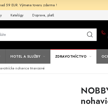
d 59 EUR. Výmena tovaru zdarma !
my
Katalógy
Doprava, platba a zľavy
Potlač lôg
Form
HOTEL A SLUŽBY
ZDRAVOTNÍCTVO
OC
votnícke nohavice tmavosivé
NOBBY
nohavi