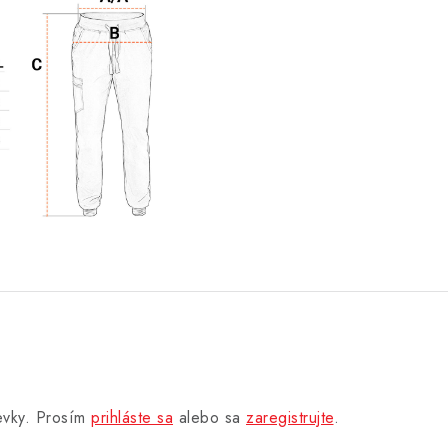
pevky. Prosím
prihláste sa
alebo sa
zaregistrujte
.