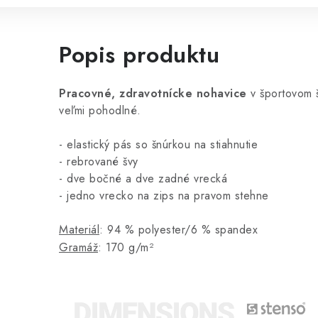
Popis produktu
Pracovné, zdravotnícke nohavice
v športovom 
veľmi pohodlné.
- elastický pás so šnúrkou na stiahnutie
- rebrované švy
- dve bočné a dve zadné vrecká
- jedno vrecko na zips na pravom stehne
Materiál
: 94 % polyester/6 % spandex
Gramáž
: 170 g/m²