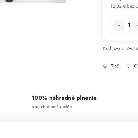
12,32 € bez 
Jednotková 
Kód tovaru:
Zvoľte
Tlač
O
100% náhradné plnenie
sme chránená dielňa