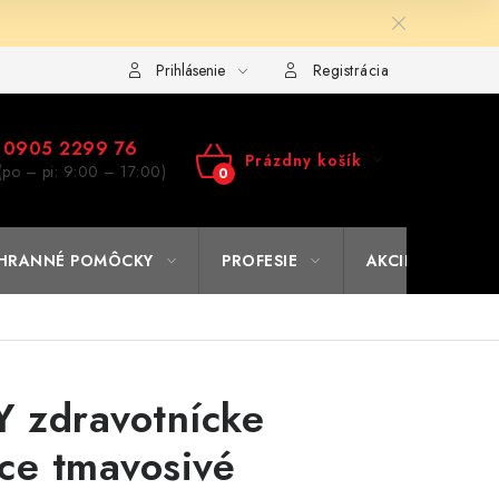
ulár na výmenu tovaru
Kto sme
Reklamačný poriadok
A
Prihlásenie
Registrácia
0905 2299 76
Prázdny košík
(po – pi: 9:00 – 17:00)
NÁKUPNÝ
KOŠÍK
HRANNÉ POMÔCKY
PROFESIE
AKCIE
% O
 zdravotnícke
ce tmavosivé