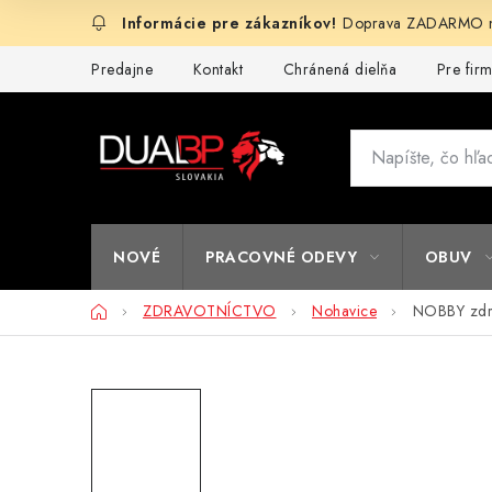
Prejsť
Doprava ZADARMO na
na
obsah
Predajne
Kontakt
Chránená dielňa
Pre fir
NOVÉ
PRACOVNÉ ODEVY
OBUV
Domov
ZDRAVOTNÍCTVO
Nohavice
NOBBY zdra