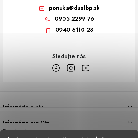
ponuka
@
dualbp.sk
0905 2299 76
0940 6110 23
Z
á
p
Informácie o nás
ä
t
Prečo DUAL BP
Informácie pre Vás
i
Predajne
Facebook
Reklamačný poriadok
e