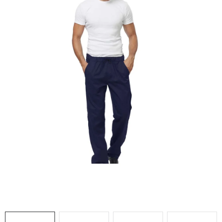
AKCIE
% OUTLET
Predajne
Kontakt
Chránená dielňa
Pre firmy
Katalógy
Doprava, platba a zľavy
Potlač lôg
Formulár na výmenu tovaru
Kto sme
Reklamačný poriadok
Akcie v predajniach
Formulár na vrátenie tovaru /odstúpenie od zmluvy
Obchodné podmienky
Zásady ochrany osobných údajov
Pravidlá a nastavenia cookies
Moja objednávka