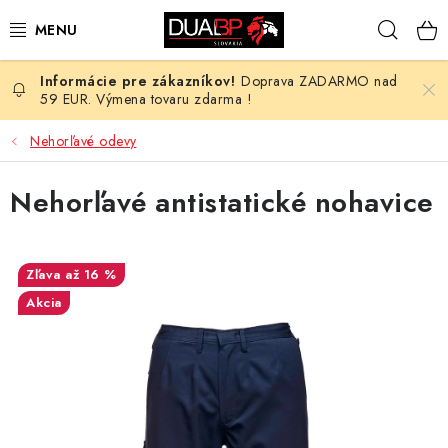
Prejsť
Hľad
na
obsah
Doprava ZADARMO nad
NOVÉ
59 EUR. Výmena tovaru zdarma !
PRACOVNÉ ODEVY
Nehorľavé odevy
OBUV
Nehorľavé antistatické nohavice
HOTEL A SLUŽBY
až 16 %
ZDRAVOTNÍCTVO
Akcia
OCHRANNÉ POMÔCKY
PROFESIE