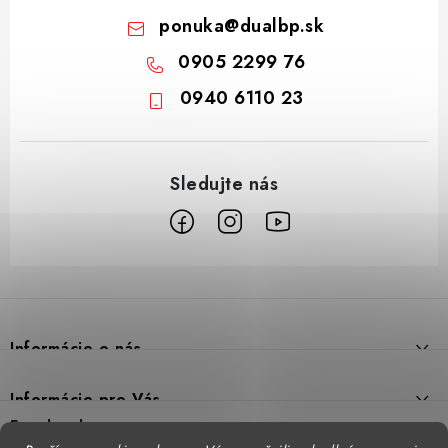
ponuka
@
dualbp.sk
0905 2299 76
0940 6110 23
Z
á
p
Informácie o nás
ä
t
Prečo DUAL BP
Informácie pre Vás
i
Predajne
Facebook
Reklamačný poriadok
e