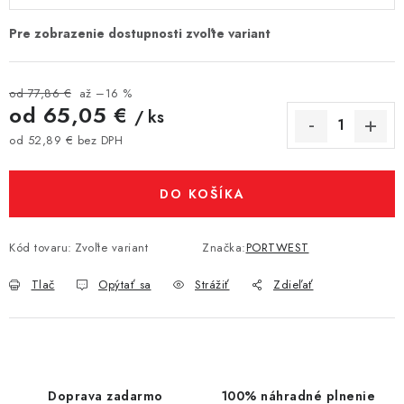
od 77,86 €
až –16 %
od
65,05 €
/ ks
od
52,89 €
bez DPH
Jednotková cena:
DO KOŠÍKA
Kód tovaru:
Zvoľte variant
Značka:
PORTWEST
Tlač
Opýtať sa
Strážiť
Zdieľať
Doprava zadarmo
100% náhradné plnenie