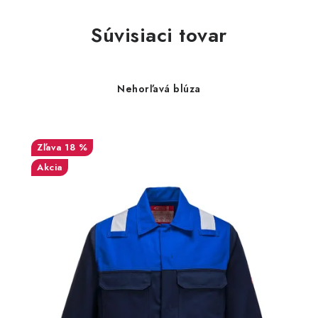
Súvisiaci tovar
Nehorľavá blúza
18 %
Akcia