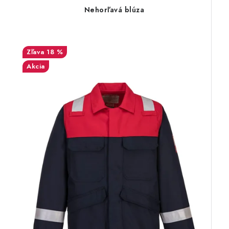
Nehorľavá blúza
18 %
Akcia