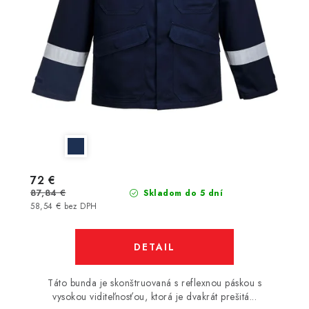
72 €
87,84 €
Skladom do 5 dní
58,54 € bez DPH
DETAIL
Táto bunda je skonštruovaná s reflexnou páskou s
vysokou viditeľnosťou, ktorá je dvakrát prešitá...