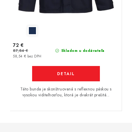
72 €
87,84 €
Skladom u dodávateľa
58,54 € bez DPH
DETAIL
Táto bunda je skonštruovaná s reflexnou páskou s
vysokou viditeľnosťou, ktorá je dvakrát prešitá...