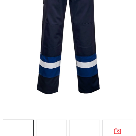
AKCIE
% OUTLET
Predajne
Kontakt
Chránená dielňa
Pre firmy
Katalógy
Doprava, platba a zľavy
Potlač lôg
Formulár na výmenu tovaru
Kto sme
Reklamačný poriadok
Akcie v predajniach
Formulár na vrátenie tovaru /odstúpenie od zmluvy
Obchodné podmienky
Zásady ochrany osobných údajov
Pravidlá a nastavenia cookies
Moja objednávka