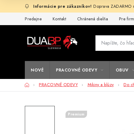
Prejsť
Doprava ZADARMO na
na
obsah
Predajne
Kontakt
Chránená dielňa
Pre fir
NOVÉ
PRACOVNÉ ODEVY
OBUV
Domov
PRACOVNÉ ODEVY
Mikiny a blúzy
Do c
Premium