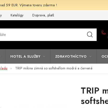
d 59 EUR. Výmena tovaru zdarma !
my
Katalógy
Doprava, platba a zľavy
Potlač lôg
Form
HOTEL A SLUŽBY
ZDRAVOTNÍCTVO
OC
hladu
TRIP mikina zimná so softshellom modrá a červená
TRIP m
softsh