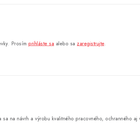
pevky. Prosím
prihláste sa
alebo sa
zaregistrujte
.
úca sa na návrh a výrobu kvalitného pracovného, ochranného a