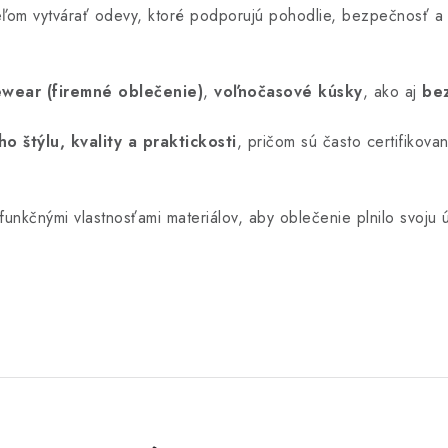
 cieľom vytvárať odevy, ktoré podporujú pohodlie, bezpečnosť a
wear (firemné oblečenie)
,
voľnočasové kúsky
, ako aj
be
ho štýlu, kvality a praktickosti
, pričom sú často certifikov
unkčnými vlastnosťami materiálov, aby oblečenie plnilo svoju