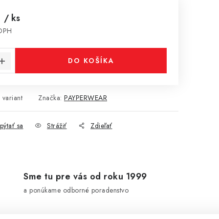
€
/ ks
 DPH
cena:
DO KOŠÍKA
 variant
Značka:
PAYPERWEAR
pýtať sa
Strážiť
Zdieľať
Sme tu pre vás od roku 1999
a ponúkame odborné poradenstvo