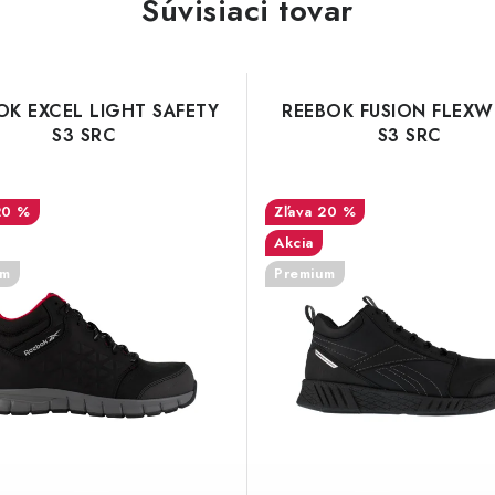
Súvisiaci tovar
OK EXCEL LIGHT SAFETY
REEBOK FUSION FLEXW
S3 SRC
S3 SRC
20 %
20 %
Akcia
um
Premium