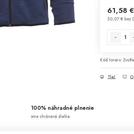
61,58 
50,07 € bez
Jednotková 
Kód tovaru:
Zvoľte
Tlač
O
100% náhradné plnenie
sme chránená dielňa