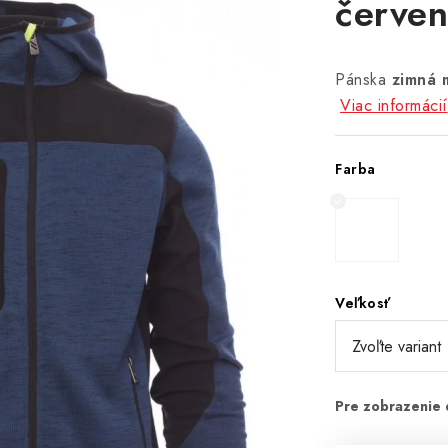
červe
Pánska
zimná 
Viac informácií
Farba
Veľkosť