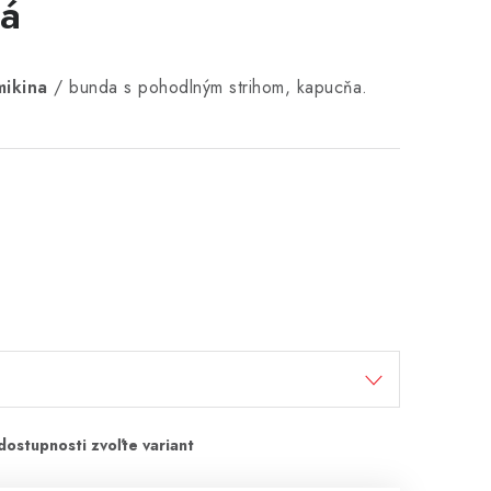
ná
mikina
/ bunda s pohodlným strihom, kapucňa.