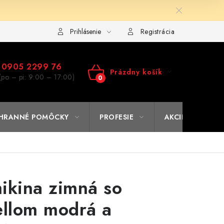
ulár na výmenu tovaru
Kto sme
Reklamačný poriadok
A
Prihlásenie
Registrácia
0905 2299 76
Prázdny košík
(po – pi: 9:00 – 17:00)
NÁKUPNÝ
KOŠÍK
HRANNÉ POMÔCKY
PROFESIE
AKCIE
% O
ikina zimná so
ellom modrá a