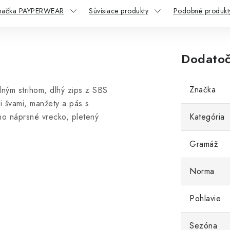
načka PAYPERWEAR
Súvisiace produkty
Podobné produkt
Dodatoč
Značka
ným strihom, dlhý zips z SBS
i švami, manžety a pás s
no náprsné vrecko, pletený
Kategória
Gramáž
Norma
Pohlavie
Sezóna