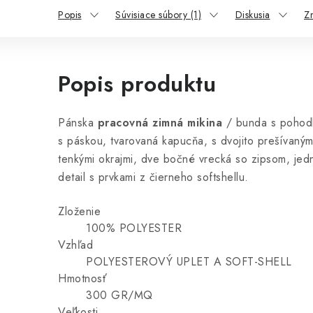
Popis
Súvisiace súbory (1)
Diskusia
Z
Popis produktu
Pánska
pracovná zimná mikina
/ bunda s pohodl
s páskou, tvarovaná kapucňa, s dvojito prešívaným
tenkými okrajmi, dve bočné vrecká so zipsom, jed
detail s prvkami z čierneho softshellu.
Zloženie
100% POLYESTER
Vzhľad
POLYESTEROVÝ UPLET A SOFT-SHELL
Hmotnosť
300 GR/MQ
Veľkosti