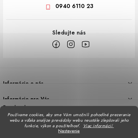
0940 6110 23
Z
á
p
Informácie o nás
ä
t
Prečo DUAL BP
Informácie pre Vás
i
Predajne
Facebook
Reklamačný poriadok
e
Používame cookies, aby sme Vám umožnili pohodlné prezeranie
Doprava
webu a vďaka analýze prevádzky webu neustále zlepšovali jeho
Formulár na výmenu tovaru
Katalógy
funkcie, výkon a použiteľnosť.
Viac informácií
Kontakt
Nastavenie
Formulár na vrátenie tovaru
STENSO - kompletné OOPP
Kontakty - pobočky