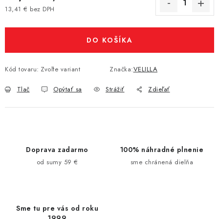
13,41 € bez DPH
Jednotková cena:
DO KOŠÍKA
Kód tovaru:
Zvoľte variant
Značka:
VELILLA
Tlač
Opýtať sa
Strážiť
Zdieľať
Doprava zadarmo
100% náhradné plnenie
od sumy 59 €
sme chránená dielňa
Sme tu pre vás od roku
1999