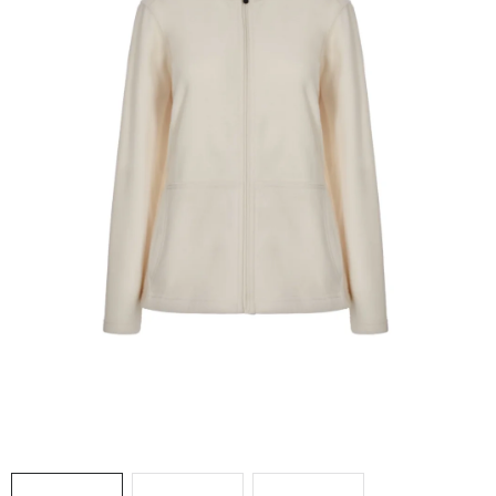
AKCIE
% OUTLET
Predajne
Kontakt
Chránená dielňa
Pre firmy
Katalógy
Doprava, platba a zľavy
Potlač lôg
Formulár na výmenu tovaru
Kto sme
Reklamačný poriadok
Akcie v predajniach
Formulár na vrátenie tovaru /odstúpenie od zmluvy
Obchodné podmienky
Zásady ochrany osobných údajov
Pravidlá a nastavenia cookies
Moja objednávka