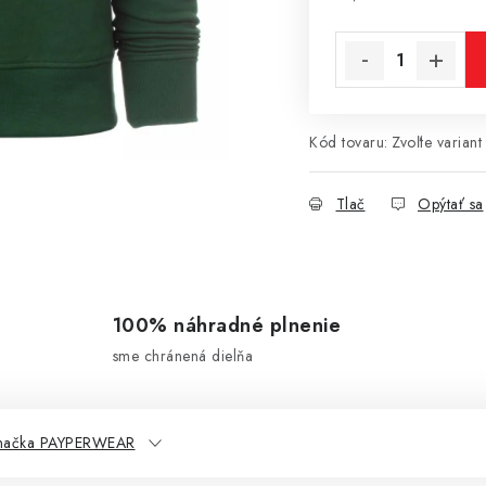
Jednotková cena:
Kód tovaru:
Zvoľte variant
Tlač
Opýtať sa
100% náhradné plnenie
sme chránená dielňa
načka PAYPERWEAR