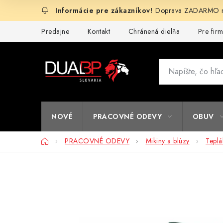
Prejsť
Doprava ZADARMO na
na
obsah
Predajne
Kontakt
Chránená dielňa
Pre fir
NOVÉ
PRACOVNÉ ODEVY
OBUV
Domov
PRACOVNÉ ODEVY
Mikiny a blúzy
Teplá