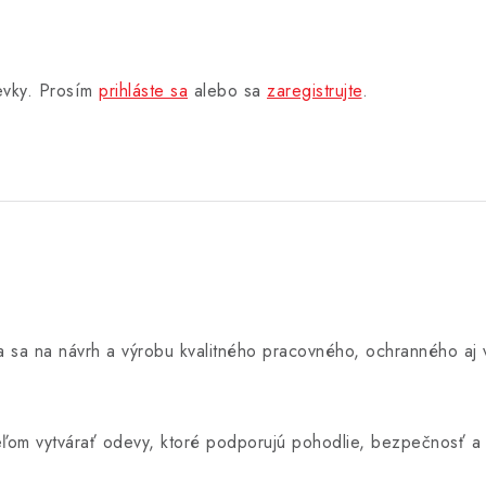
pevky. Prosím
prihláste sa
alebo sa
zaregistrujte
.
úca sa na návrh a výrobu kvalitného pracovného, ochranného a
 cieľom vytvárať odevy, ktoré podporujú pohodlie, bezpečnosť a