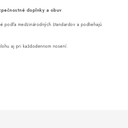
zpečnostné doplnky a obuv
.
ané podľa medzinárodných štandardov a podliehajú
 úlohu aj pri každodennom nosení.