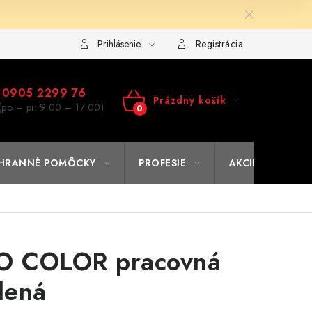
ulár na výmenu tovaru
Kto sme
Reklamačný poriadok
A
Prihlásenie
Registrácia
0905 2299 76
Prázdny košík
(po – pi: 9:00 – 17:00)
NÁKUPNÝ
KOŠÍK
HRANNÉ POMÔCKY
PROFESIE
AKCIE
% O
 COLOR pracovná
lená