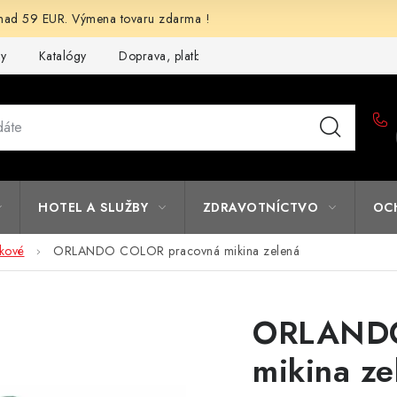
d 59 EUR. Výmena tovaru zdarma !
my
Katalógy
Doprava, platba a zľavy
Potlač lôg
Form
HOTEL A SLUŽBY
ZDRAVOTNÍCTVO
OC
kové
ORLANDO COLOR pracovná mikina zelená
ORLANDO
mikina ze