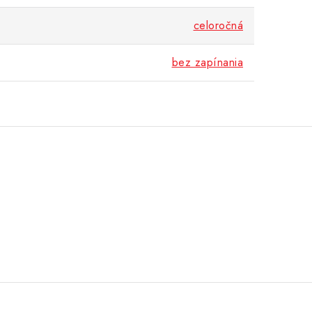
celoročná
bez zapínania