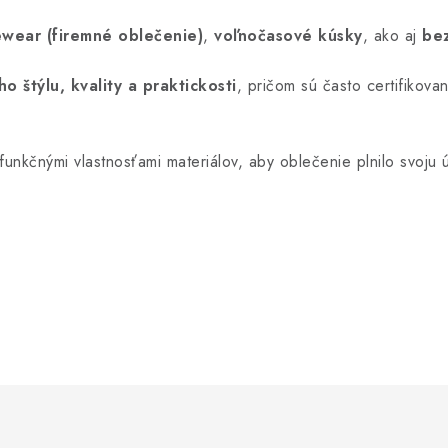
wear (firemné oblečenie)
,
voľnočasové kúsky
, ako aj
be
ho štýlu, kvality a praktickosti
, pričom sú často certifikov
unkčnými vlastnosťami materiálov, aby oblečenie plnilo svoju