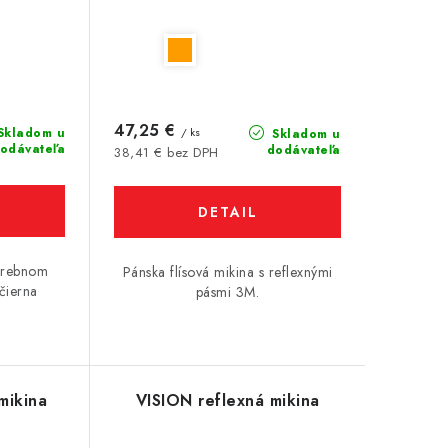
47,25 €
Skladom u
/ ks
Skladom u
odávateľa
dodávateľa
38,41 € bez DPH
DETAIL
farebnom
Pánska flísová mikina s reflexnými
 čierna
pásmi 3M.
mikina
VISION reflexná mikina