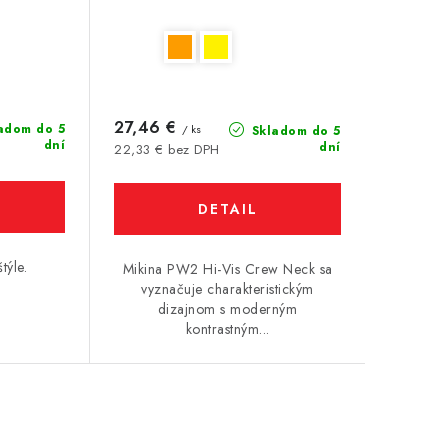
27,46 €
adom do 5
/ ks
Skladom do 5
dní
dní
22,33 € bez DPH
DETAIL
štýle.
Mikina PW2 Hi-Vis Crew Neck sa
vyznačuje charakteristickým
dizajnom s moderným
kontrastným...