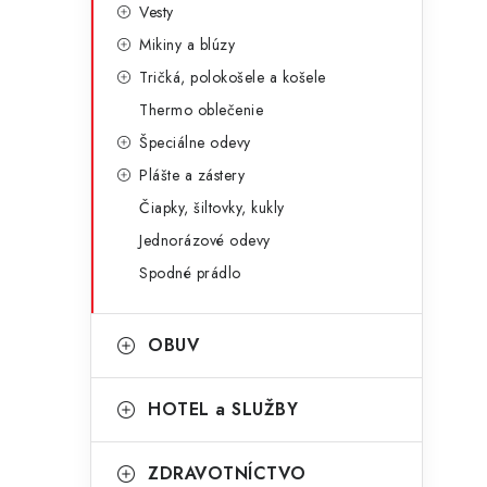
Vesty
Mikiny a blúzy
i
Tričká, polokošele a košele
Thermo oblečenie
Špeciálne odevy
Plášte a zástery
Čiapky, šiltovky, kukly
Jednorázové odevy
Spodné prádlo
OBUV
t
HOTEL a SLUŽBY
ZDRAVOTNÍCTVO