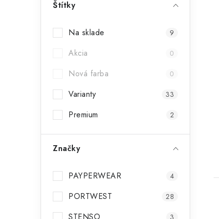
Štítky
Na sklade
9
Akcia
0
Nová farba
0
Varianty
33
Premium
2
Značky
PAYPERWEAR
4
PORTWEST
28
STENSO
3