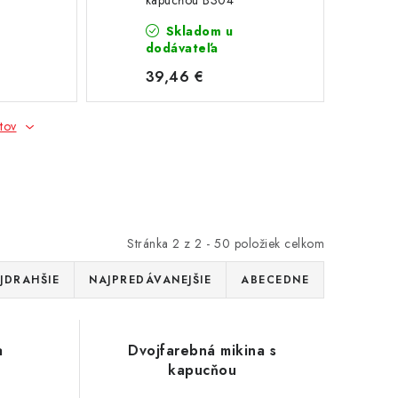
kapucňou B304
Skladom u
dodávateľa
39,46 €
tov
Stránka
2
z
2
-
50
položiek celkom
JDRAHŠIE
NAJPREDÁVANEJŠIE
ABECEDNE
a
Dvojfarebná mikina s
kapucňou