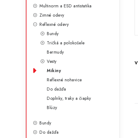
g
ý
Multinorm a ESD antistatika
ó
Zimné odevy
p
r
Reflexné odevy
a
i
Bundy
e
n
Tričká a polokošele
e
Bermudy
Vesty
V
l
Mikiny
Reflexné nohavice
Do dažďa
Doplnky, traky a čiapky
Blúzy
Bundy
Do dažďa