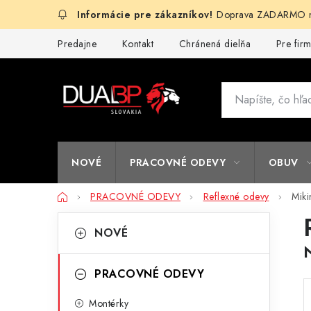
Prejsť
Doprava ZADARMO na
na
obsah
Predajne
Kontakt
Chránená dielňa
Pre fir
NOVÉ
PRACOVNÉ ODEVY
OBUV
Domov
PRACOVNÉ ODEVY
Reflexné odevy
Miki
B
K
Preskočiť
NOVÉ
kategórie
a
o
t
č
PRACOVNÉ ODEVY
e
n
Montérky