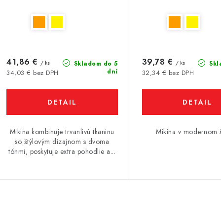
41,86 €
39,78 €
/ ks
/ ks
Skladom do 5
Skl
dní
34,03 € bez DPH
32,34 € bez DPH
DETAIL
DETAIL
Mikina kombinuje trvanlivú tkaninu
Mikina v modernom 
so štýlovým dizajnom s dvoma
tónmi, poskytuje extra pohodlie a...