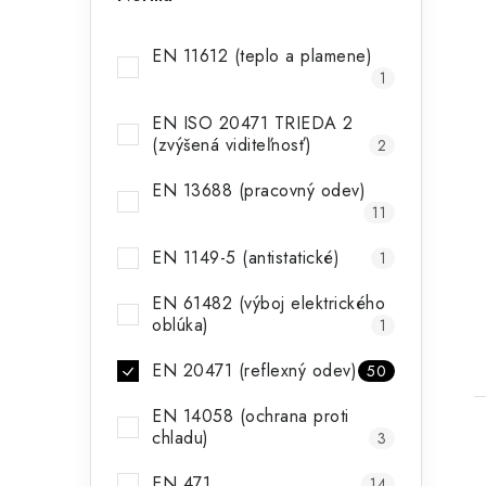
EN 11612 (teplo a plamene)
1
EN ISO 20471 TRIEDA 2
(zvýšená viditeľnosť)
2
EN 13688 (pracovný odev)
11
EN 1149-5 (antistatické)
1
EN 61482 (výboj elektrického
oblúka)
1
EN 20471 (reflexný odev)
50
EN 14058 (ochrana proti
chladu)
3
EN 471
14