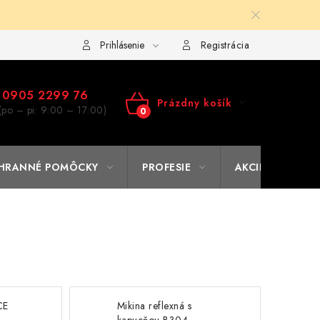
ulár na výmenu tovaru
Kto sme
Reklamačný poriadok
A
Prihlásenie
Registrácia
0905 2299 76
Prázdny košík
(po – pi: 9:00 – 17:00)
NÁKUPNÝ
KOŠÍK
HRANNÉ POMÔCKY
PROFESIE
AKCIE
% O
CE
Mikina reflexná s