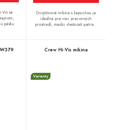
-Vis sa
Dvojtónová mikina s kapucňou je
izajnom,
ideálna pre viac pracovných
nú pásku
prostredí, medzi vlastnosti patria...
 PW379
Crew Hi-Vis mikina
Varianty