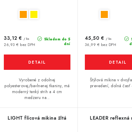
33,12 €
45,50 €
/ ks
/ ks
Skladom do 5
dní
d
26,93 € bez DPH
36,99 € bez DPH
DETAIL
DETAIL
Vyrobené z odolnej
Štýlová mikina v dvoj
polyesterovej/bavlnenej tkaniny, má
prevedení, dolná časť
moderný tenký strih a 4 cm
medzeru na...
LIGHT flícová mikina žltá
LEADER reflexná 