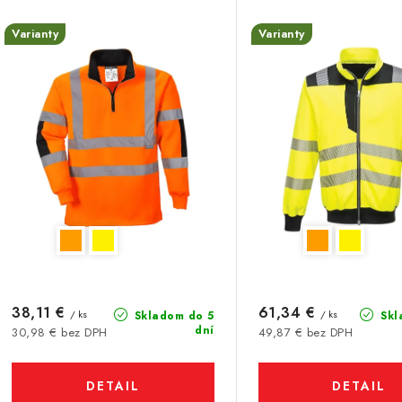
n
p
Varianty
Varianty
i
e
s
p
p
r
r
o
o
d
d
u
u
k
k
t
38,11 €
61,34 €
/ ks
/ ks
Skladom do 5
Skl
dní
30,98 € bez DPH
49,87 € bez DPH
o
o
v
DETAIL
DETAIL