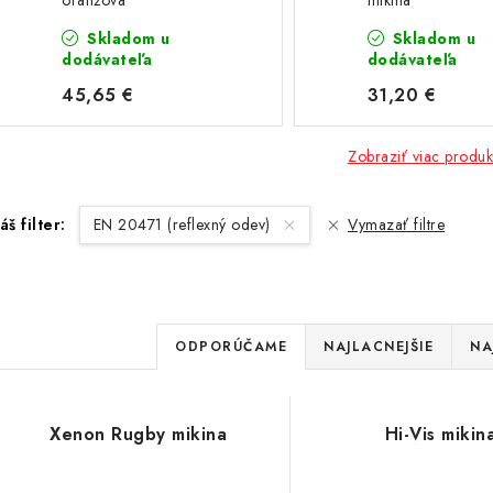
oranžová
mikina
Skladom u
Skladom u
dodávateľa
dodávateľa
45,65 €
31,20 €
Zobraziť viac produk
áš filter:
EN 20471 (reflexný odev)
Vymazať filtre
R
ODPORÚČAME
NAJLACNEJŠIE
NA
a
d
V
Xenon Rugby mikina
Hi-Vis mikin
e
ý