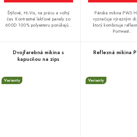
v
Štýlové, Hi-Vis, na prácu a voľný
Pánska mikina PW3 Hi
čas. Kontrastné lakťové panely zo
vyznačuje výrazným d
600D 100% polyesteru ponúkajú...
ktorý kombinuje reflex
Portwest...
Dvojfarebná mikina s
Reflexná mikina
kapucňou na zips
Varianty
Varianty