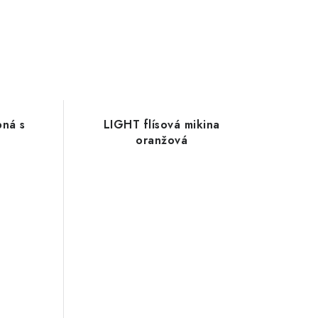
bná s
LIGHT flísová mikina
oranžová