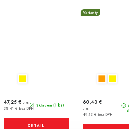
Varianty
47,25 €
60,43 €
/ ks
(1 ks)
Skladom
38,41 € bez DPH
/ ks
d
49,13 € bez DPH
DETAIL