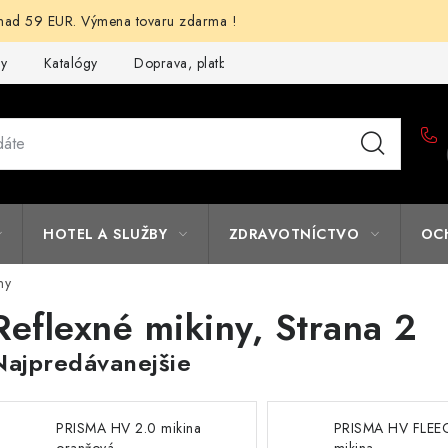
d 59 EUR. Výmena tovaru zdarma !
my
Katalógy
Doprava, platba a zľavy
Potlač lôg
Form
HOTEL A SLUŽBY
ZDRAVOTNÍCTVO
OC
ny
Reflexné mikiny
, Strana 2
Najpredávanejšie
PRISMA HV 2.0 mikina
PRISMA HV FLEE