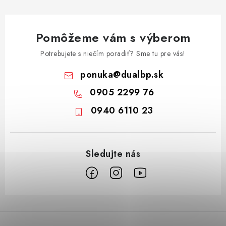
Pomôžeme vám s výberom
Potrebujete s niečím poradiť? Sme tu pre vás!
ponuka
@
dualbp.sk
0905 2299 76
0940 6110 23
Z
á