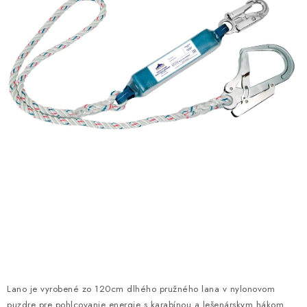
AKCIE
% OUTLET
Predajne
Kontakt
Chránená dielňa
Pre firmy
Katalógy
Doprava, platba a zľavy
Potlač lôg
Formulár na výmenu tovaru
Kto sme
Reklamačný poriadok
Akcie v predajniach
Formulár na vrátenie tovaru /odstúpenie od zmluvy
Obchodné podmienky
Zásady ochrany osobných údajov
Pravidlá a nastavenia cookies
Moja objednávka
Lano je vyrobené zo 120cm dlhého pružného lana v nylonovom
puzdre pre pohlcovanie energie s karabínou a lešenárskym hákom.