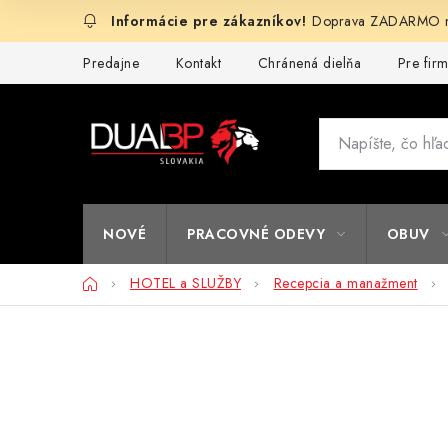
Prejsť
Doprava ZADARMO na
na
obsah
Predajne
Kontakt
Chránená dielňa
Pre fir
NOVÉ
PRACOVNÉ ODEVY
OBUV
Domov
HOTEL a SLUŽBY
Recepcia a manažment