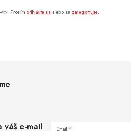
pevky. Prosím
prihláste sa
alebo sa
zaregistrujte
.
ame
 váš e-mail
Email