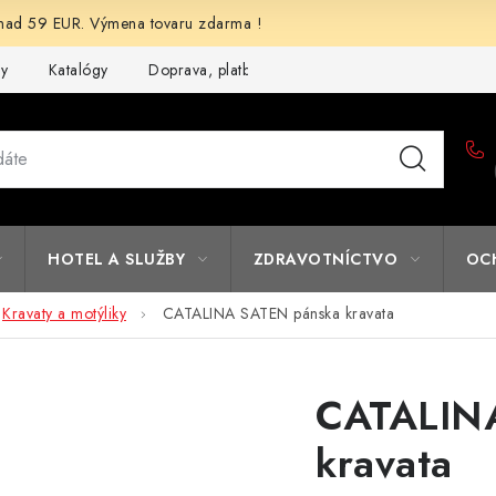
d 59 EUR. Výmena tovaru zdarma !
my
Katalógy
Doprava, platba a zľavy
Potlač lôg
Form
HOTEL A SLUŽBY
ZDRAVOTNÍCTVO
OC
Kravaty a motýliky
CATALINA SATEN pánska kravata
CATALIN
kravata