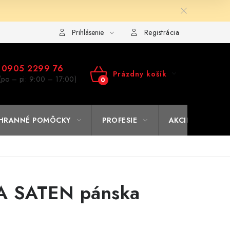
ulár na výmenu tovaru
Kto sme
Reklamačný poriadok
A
Prihlásenie
Registrácia
0905 2299 76
Prázdny košík
(po – pi: 9:00 – 17:00)
NÁKUPNÝ
KOŠÍK
HRANNÉ POMÔCKY
PROFESIE
AKCIE
% O
A SATEN pánska