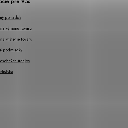
ácie pre Vás
ný poriadok
 na výmenu tovaru
na vrátenie tovaru
é podmienky
osobných údajov
ednávka