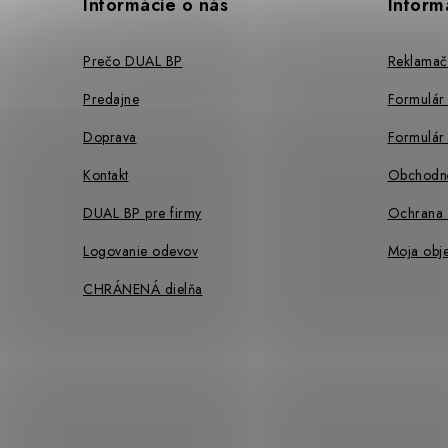
p
Informácie o nás
Inform
ä
Prečo DUAL BP
Reklamač
t
Predajne
Formulár
i
Doprava
Formulár 
e
Kontakt
Obchodn
DUAL BP pre firmy
Ochrana 
Logovanie odevov
Moja obj
CHRÁNENÁ dielňa