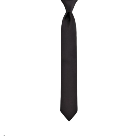
AKCIE
% OUTLET
Predajne
Kontakt
Chránená dielňa
Pre firmy
Katalógy
Doprava, platba a zľavy
Potlač lôg
Formulár na výmenu tovaru
Kto sme
Reklamačný poriadok
Akcie v predajniach
Formulár na vrátenie tovaru /odstúpenie od zmluvy
Obchodné podmienky
Zásady ochrany osobných údajov
Pravidlá a nastavenia cookies
Moja objednávka