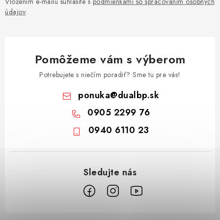
Vložením e-mailu súhlasíte s
podmienkami so spracovaním osobných
údajov
.
Pomôžeme vám s výberom
Potrebujete s niečím poradiť? Sme tu pre vás!
ponuka
@
dualbp.sk
0905 2299 76
0940 6110 23
Z