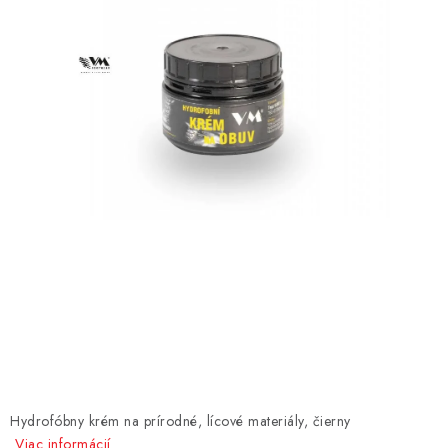
AKCIE
% OUTLET
Predajne
Kontakt
Chránená dielňa
Pre firmy
Katalógy
Doprava, platba a zľavy
Potlač lôg
Formulár na výmenu tovaru
Kto sme
Reklamačný poriadok
Akcie v predajniach
Formulár na vrátenie tovaru /odstúpenie od zmluvy
Obchodné podmienky
Zásady ochrany osobných údajov
Pravidlá a nastavenia cookies
Moja objednávka
Hydrofóbny krém na prírodné, lícové materiály, čierny
Viac informácií