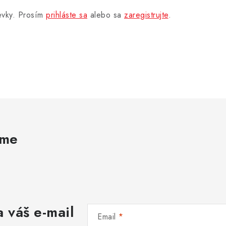
pevky. Prosím
prihláste sa
alebo sa
zaregistrujte
.
ame
 váš e-mail
Email