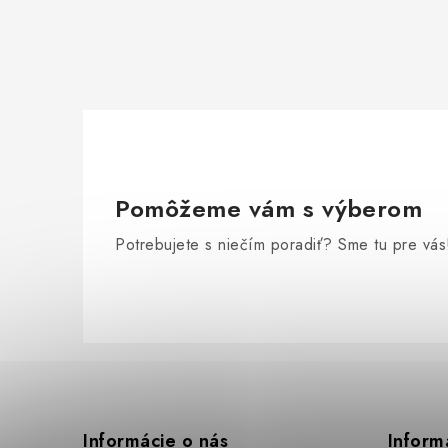
Pomôžeme vám s výberom
Potrebujete s niečím poradiť? Sme tu pre vás
Z
á
p
Informácie o nás
Inform