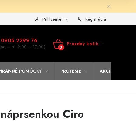
ulár na výmenu tovaru
Kto sme
Reklamačný poriadok
A
Prihlásenie
Registrácia
0905 2299 76
Prázdny košík
(po – pi: 9:00 – 17:00)
NÁKUPNÝ
KOŠÍK
HRANNÉ POMÔCKY
PROFESIE
AKCIE
% O
 náprsenkou Ciro