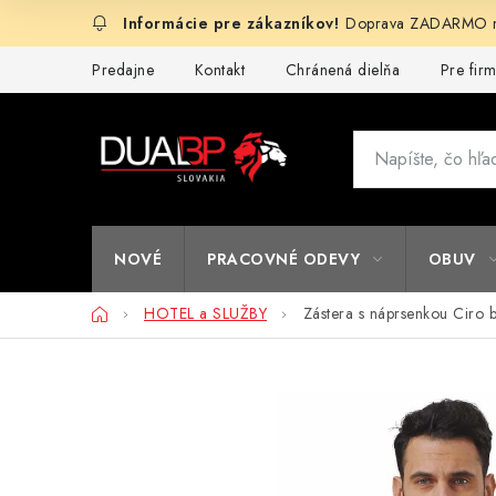
Prejsť
Doprava ZADARMO na
na
obsah
Predajne
Kontakt
Chránená dielňa
Pre fir
NOVÉ
PRACOVNÉ ODEVY
OBUV
Domov
HOTEL a SLUŽBY
Zástera s náprsenkou Ciro b