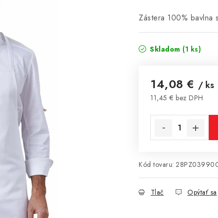
Zástera 100% bavlna s
Skladom
(1 ks)
14,08 €
/ ks
11,45 € bez DPH
Jednotková cena:
Kód tovaru:
28PZ03990
Tlač
Opýtať sa