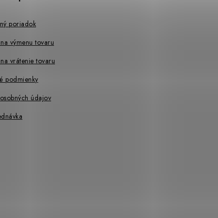
ný poriadok
 na výmenu tovaru
na vrátenie tovaru
é podmienky
osobných údajov
ednávka