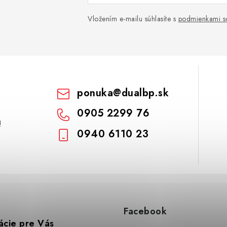
Vložením e-mailu súhlasíte s
podmienkami s
ponuka
@
dualbp.sk
0905 2299 76
!
0940 6110 23
Facebook
ácie pre Vás