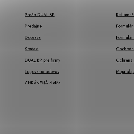
ä
Prečo DUAL BP
Reklamač
t
Predajne
Formulár
i
Doprava
Formulár 
e
Kontakt
Obchodn
DUAL BP pre firmy
Ochrana 
Logovanie odevov
Moja obj
CHRÁNENÁ dielňa