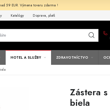
d 59 EUR. Výmena tovaru zdarma !
my
Katalógy
Doprava, platba a zľavy
Potlač lôg
Form
HOTEL A SLUŽBY
ZDRAVOTNÍCTVO
OC
iela
Zástera s
biela