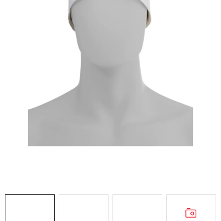
AKCIE
% OUTLET
Predajne
Kontakt
Chránená dielňa
Pre firmy
Katalógy
Doprava, platba a zľavy
Potlač lôg
Formulár na výmenu tovaru
Kto sme
Reklamačný poriadok
Akcie v predajniach
Formulár na vrátenie tovaru /odstúpenie od zmluvy
Obchodné podmienky
Zásady ochrany osobných údajov
Pravidlá a nastavenia cookies
Moja objednávka