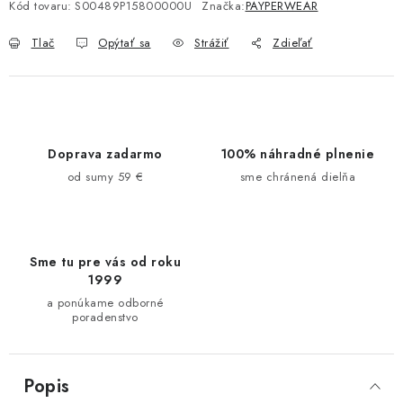
Kód tovaru:
S00489P15800000U
Značka:
PAYPERWEAR
Tlač
Opýtať sa
Strážiť
Zdieľať
Doprava zadarmo
100% náhradné plnenie
od sumy 59 €
sme chránená dielňa
Sme tu pre vás od roku
1999
a ponúkame odborné
poradenstvo
Popis