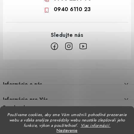
0940 6110 23
Z
á
p
Informácie o nás
ä
t
Prečo DUAL BP
Informácie pre Vás
i
Predajne
Facebook
Reklamačný poriadok
e
Používame cookies, aby sme Vám umožnili pohodlné prezeranie
Doprava
webu a vďaka analýze prevádzky webu neustále zlepšovali jeho
Formulár na výmenu tovaru
Katalógy
funkcie, výkon a použiteľnosť.
Viac informácií
Kontakt
Nastavenie
Formulár na vrátenie tovaru