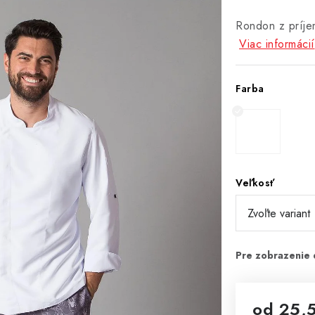
Rondon z príje
Viac informácií
Farba
Veľkosť
od
25,