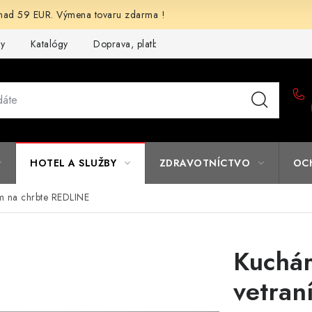
d 59 EUR. Výmena tovaru zdarma !
my
Katalógy
Doprava, platba a zľavy
Potlač lôg
Form
HOTEL A SLUŽBY
ZDRAVOTNÍCTVO
OC
ím na chrbte REDLINE
Kuchár
vetran