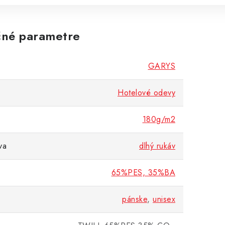
né parametre
GARYS
Hotelové odevy
180g/m2
va
dlhý rukáv
65%PES, 35%BA
pánske
,
unisex