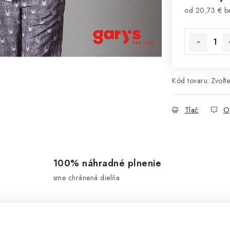
od
20,73 €
b
Jednotková 
Kód tovaru:
Zvoľte
Tlač
O
100% náhradné plnenie
sme chránená dielňa