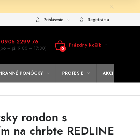
ulár na výmenu tovaru
Kto sme
Reklamačný poriadok
A
Prihlásenie
Registrácia
0905 2299 76
Prázdny košík
(po – pi: 9:00 – 17:00)
NÁKUPNÝ
KOŠÍK
HRANNÉ POMÔCKY
PROFESIE
AKCIE
% O
sky rondon s
ím na chrbte REDLINE