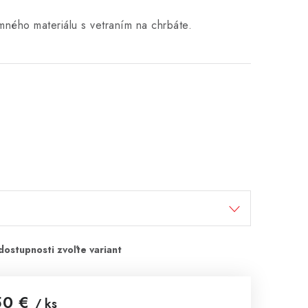
mného materiálu s vetraním na chrbáte.
50 €
/ ks