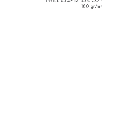
TWILL 65%PES 35% CO -
180 gr/m²