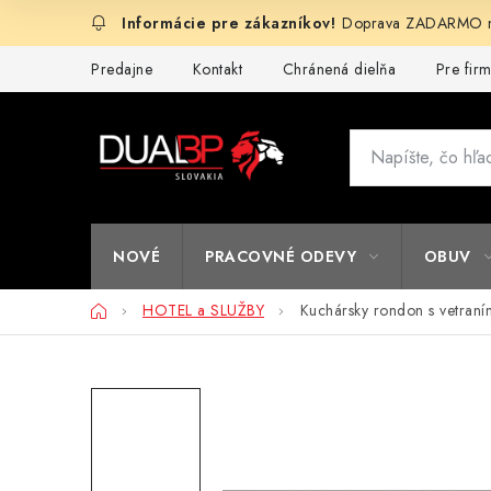
Prejsť
Doprava ZADARMO na
na
obsah
Predajne
Kontakt
Chránená dielňa
Pre fir
NOVÉ
PRACOVNÉ ODEVY
OBUV
Domov
HOTEL a SLUŽBY
Kuchársky rondon s vetran