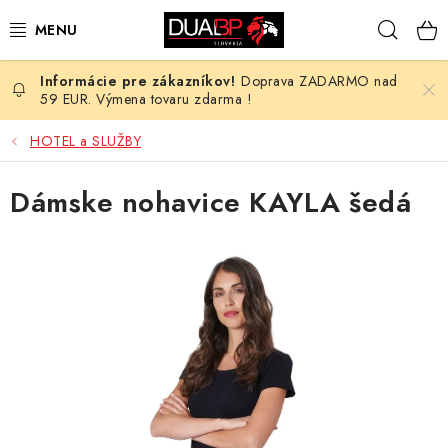
Prejsť
Hľad
na
obsah
Doprava ZADARMO nad
NOVÉ
59 EUR. Výmena tovaru zdarma !
PRACOVNÉ ODEVY
HOTEL a SLUŽBY
OBUV
Dámske nohavice KAYLA šedá
HOTEL A SLUŽBY
ZDRAVOTNÍCTVO
OCHRANNÉ POMÔCKY
PROFESIE