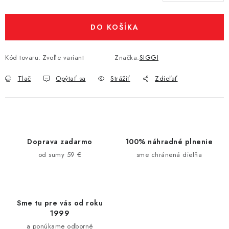
Jednotková cena:
DO KOŠÍKA
Kód tovaru:
Zvoľte variant
Značka:
SIGGI
Tlač
Opýtať sa
Strážiť
Zdieľať
Doprava zadarmo
100% náhradné plnenie
od sumy 59 €
sme chránená dielňa
Sme tu pre vás od roku
1999
a ponúkame odborné