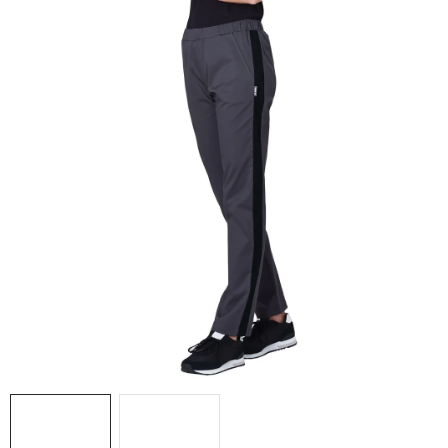
AKCIE
% OUTLET
Predajne
Kontakt
Chránená dielňa
Pre firmy
Katalógy
Doprava, platba a zľavy
Potlač lôg
Formulár na výmenu tovaru
Kto sme
Reklamačný poriadok
Akcie v predajniach
Formulár na vrátenie tovaru /odstúpenie od zmluvy
Obchodné podmienky
Zásady ochrany osobných údajov
Pravidlá a nastavenia cookies
Moja objednávka