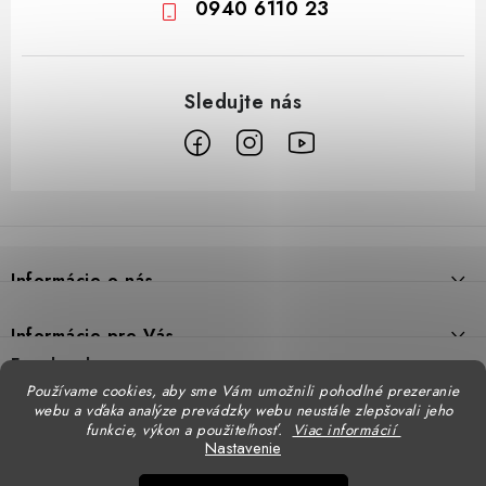
0940 6110 23
Z
á
p
Informácie o nás
ä
t
Prečo DUAL BP
Informácie pre Vás
i
Predajne
Facebook
Reklamačný poriadok
e
Používame cookies, aby sme Vám umožnili pohodlné prezeranie
Doprava
webu a vďaka analýze prevádzky webu neustále zlepšovali jeho
Formulár na výmenu tovaru
Katalógy
funkcie, výkon a použiteľnosť.
Viac informácií
Kontakt
Nastavenie
Formulár na vrátenie tovaru
STENSO - kompletné OOPP
Kontakty - pobočky