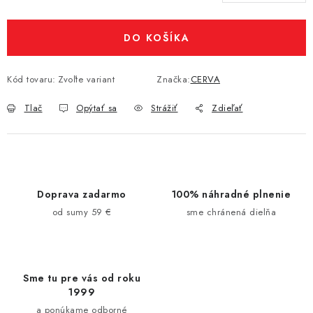
Jednotková cena:
DO KOŠÍKA
Kód tovaru:
Zvoľte variant
Značka:
CERVA
Tlač
Opýtať sa
Strážiť
Zdieľať
Doprava zadarmo
100% náhradné plnenie
od sumy 59 €
sme chránená dielňa
Sme tu pre vás od roku
1999
a ponúkame odborné