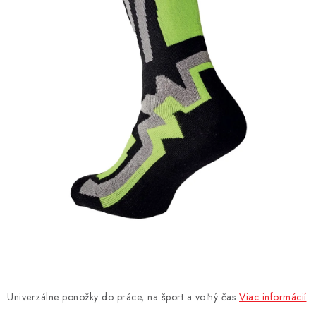
AKCIE
% OUTLET
Predajne
Kontakt
Chránená dielňa
Pre firmy
Katalógy
Doprava, platba a zľavy
Potlač lôg
Formulár na výmenu tovaru
Kto sme
Reklamačný poriadok
Akcie v predajniach
Formulár na vrátenie tovaru /odstúpenie od zmluvy
Obchodné podmienky
Zásady ochrany osobných údajov
Pravidlá a nastavenia cookies
Moja objednávka
Univerzálne ponožky do práce, na šport a voľný čas
Viac informácií