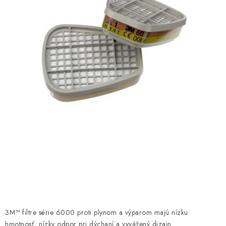
AKCIE
% OUTLET
Predajne
Kontakt
Chránená dielňa
Pre firmy
Katalógy
Doprava, platba a zľavy
Potlač lôg
Formulár na výmenu tovaru
Kto sme
Reklamačný poriadok
Akcie v predajniach
Formulár na vrátenie tovaru /odstúpenie od zmluvy
Obchodné podmienky
Zásady ochrany osobných údajov
Pravidlá a nastavenia cookies
Moja objednávka
3M™ filtre série 6000 proti plynom a výparom majú nízku
hmotnosť, nízky odpor pri dýchaní a vyvážený dizajn