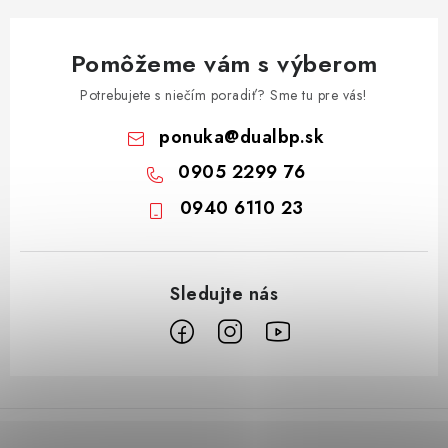
Pomôžeme vám s výberom
Potrebujete s niečím poradiť? Sme tu pre vás!
ponuka
@
dualbp.sk
0905 2299 76
0940 6110 23
Z
á
p