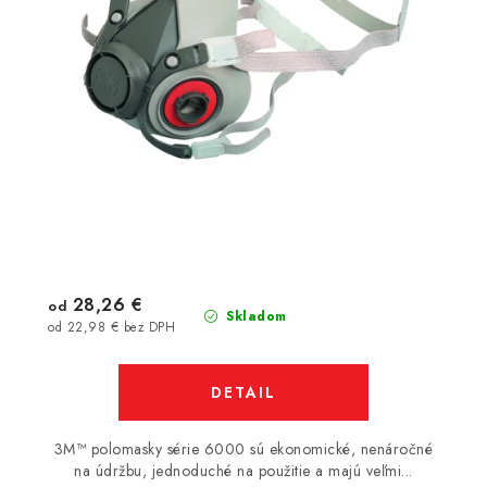
28,26 €
od
Skladom
od 22,98 € bez DPH
DETAIL
3M™ polomasky série 6000 sú ekonomické, nenáročné
na údržbu, jednoduché na použitie a majú veľmi...