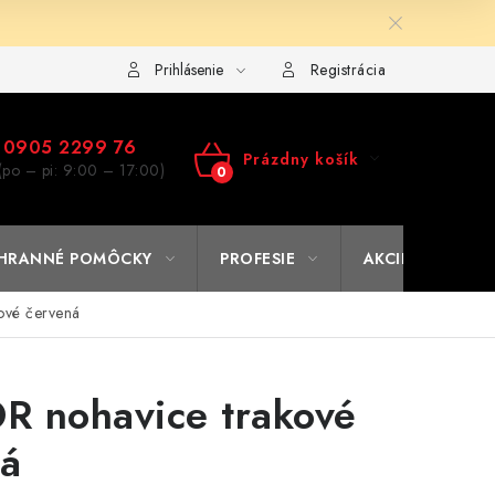
ulár na výmenu tovaru
Kto sme
Reklamačný poriadok
A
Prihlásenie
Registrácia
0905 2299 76
Prázdny košík
(po – pi: 9:00 – 17:00)
NÁKUPNÝ
KOŠÍK
HRANNÉ POMÔCKY
PROFESIE
AKCIE
% O
ové červená
R nohavice trakové
ná