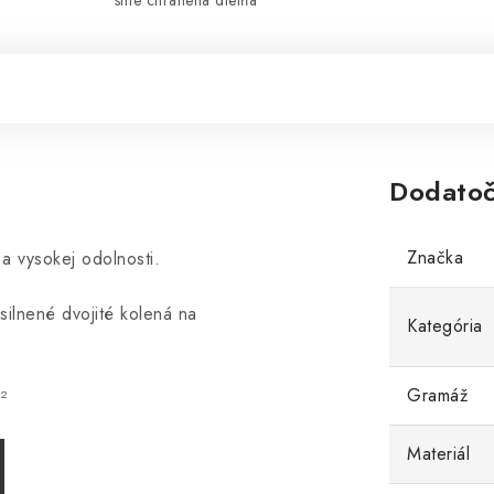
sme chránená dielňa
Dodatoč
Značka
a vysokej odolnosti.
lnené dvojité kolená na
Kategória
Gramáž
²
Materiál