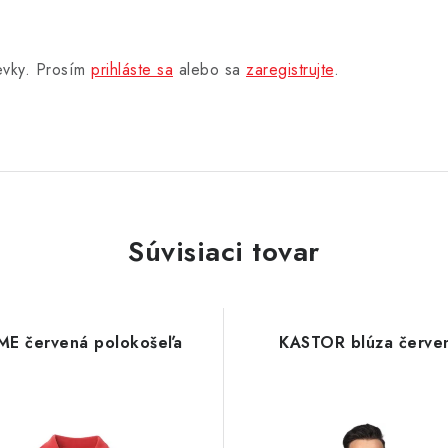
pevky. Prosím
prihláste sa
alebo sa
zaregistrujte
.
Súvisiaci tovar
E červená polokošeľa
KASTOR blúza červe