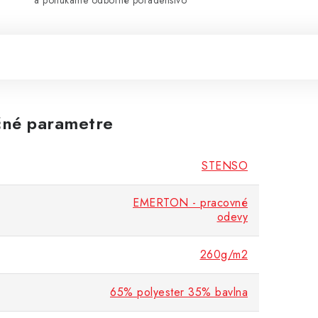
a ponúkame odborné poradenstvo
né parametre
STENSO
EMERTON - pracovné
odevy
260g/m2
65% polyester 35% bavlna