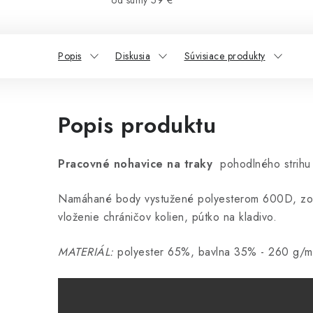
od sumy 59 €
Popis
Diskusia
Súvisiace produkty
Popis produktu
Pracovné nohavice na traky
pohodlného strihu 
Namáhané body vystužené polyesterom 600D, zosi
vloženie chráničov kolien, pútko na kladivo.
MATERIÁL:
polyester 65%, bavlna 35% - 260 g/m