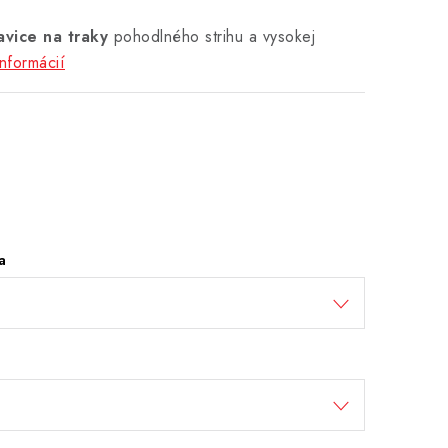
avice na traky
pohodlného strihu a vysokej
informácií
a