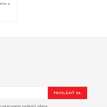
rihu a
PRIHLÁSIŤ SA
o spracovaním osobných údajov
.