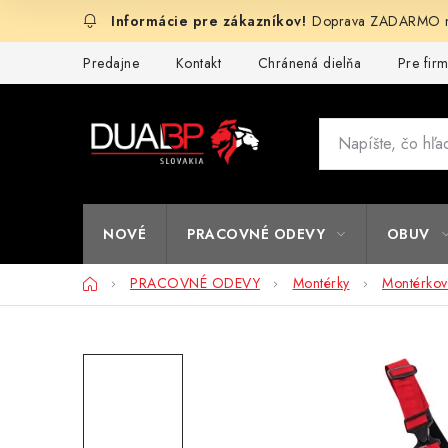
Prejsť
Doprava ZADARMO na
na
obsah
Predajne
Kontakt
Chránená dielňa
Pre fir
NOVÉ
PRACOVNÉ ODEVY
OBUV
Domov
PRACOVNÉ ODEVY
Montérky
Montérkové