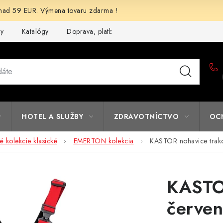
d 59 EUR. Výmena tovaru zdarma !
my
Katalógy
Doprava, platba a zľavy
Potlač lôg
Form
HOTEL A SLUŽBY
ZDRAVOTNÍCTVO
OC
 kolekcie klasické
EMERTON kolekcia
KASTOR nohavice trak
KASTO
červe