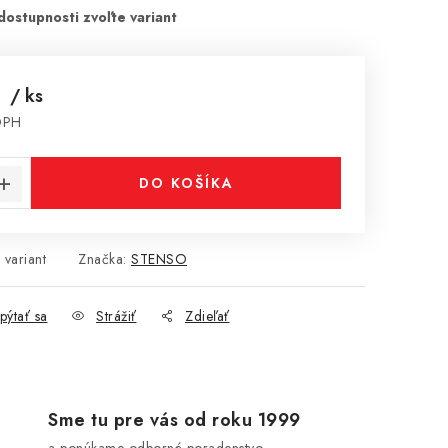
€
/ ks
DPH
cena:
DO KOŠÍKA
 variant
Značka:
STENSO
pýtať sa
Strážiť
Zdieľať
Sme tu pre vás od roku 1999