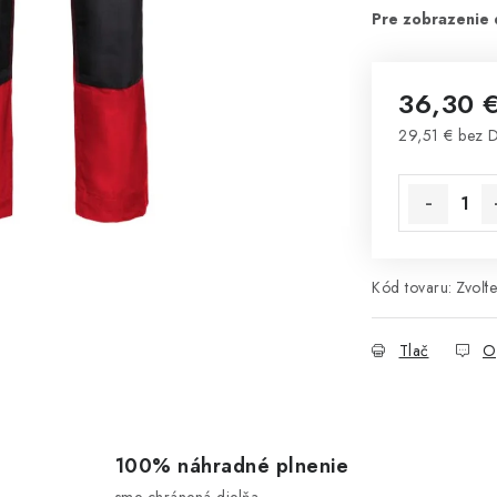
36,30 
29,51 € bez 
Jednotková 
Kód tovaru:
Zvoľte
Tlač
O
100% náhradné plnenie