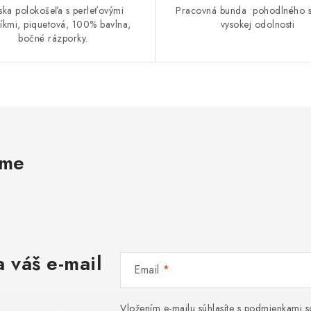
ska polokošeľa s perleťovými
Pracovná bunda pohodlného st
kmi, piquetová, 100% bavlna,
vysokej odolnosti
bočné rázporky.
ame
 váš e-mail
Email
Vložením e-mailu súhlasíte s
podmienkami s