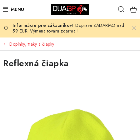
Prejsť
Hľad
na
obsah
Doprava ZADARMO nad
NOVÉ
59 EUR. Výmena tovaru zdarma !
PRACOVNÉ ODEVY
Doplnky, traky a čiapky
OBUV
Reflexná čiapka
HOTEL A SLUŽBY
ZDRAVOTNÍCTVO
OCHRANNÉ POMÔCKY
PROFESIE