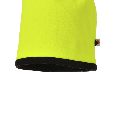
AKCIE
% OUTLET
Predajne
Kontakt
Chránená dielňa
Pre firmy
Katalógy
Doprava, platba a zľavy
Potlač lôg
Formulár na výmenu tovaru
Kto sme
Reklamačný poriadok
Akcie v predajniach
Formulár na vrátenie tovaru /odstúpenie od zmluvy
Obchodné podmienky
Zásady ochrany osobných údajov
Pravidlá a nastavenia cookies
Moja objednávka