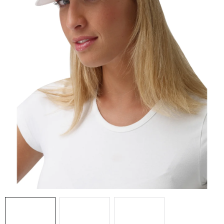
AKCIE
% OUTLET
Predajne
Kontakt
Chránená dielňa
Pre firmy
Katalógy
Doprava, platba a zľavy
Potlač lôg
Formulár na výmenu tovaru
Kto sme
Reklamačný poriadok
Akcie v predajniach
Formulár na vrátenie tovaru /odstúpenie od zmluvy
Obchodné podmienky
Zásady ochrany osobných údajov
Pravidlá a nastavenia cookies
Moja objednávka