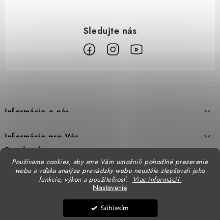
Z
á
p
Informácie o nás
ä
t
Prečo DUAL BP
Informácie pre Vás
i
Predajne
Facebook
Reklamačný poriadok
e
Používame cookies, aby sme Vám umožnili pohodlné prezeranie
Doprava
webu a vďaka analýze prevádzky webu neustále zlepšovali jeho
Formulár na výmenu tovaru
Katalógy
funkcie, výkon a použiteľnosť.
Viac informácií
Kontakt
Nastavenie
Formulár na vrátenie tovaru
STENSO - kompletné OOPP
Kontakty - pobočky
DUAL BP pre firmy
Súhlasím
Obchodné podmienky
CXS - kompletné OOPP