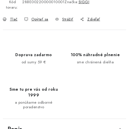
Kód
28BE00220000010001
Značka:
SIGGI
tovaru:
Tlač
Opýtať sa
Strážiť
Zdieľať
Doprava zadarmo
100% náhradné plnenie
od sumy 59 €
sme chránená dielňa
Sme tu pre vás od roku
1999
a ponúkame odborné
poradenstvo