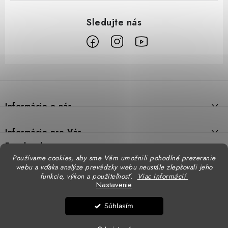
Z
á
p
Informácie o nás
ä
t
Prečo DUAL BP
Informácie pre Vás
i
Predajne
Facebook
Reklamačný poriadok
e
Používame cookies, aby sme Vám umožnili pohodlné prezeranie
Doprava
webu a vďaka analýze prevádzky webu neustále zlepšovali jeho
Formulár na výmenu tovaru
Katalógy
funkcie, výkon a použiteľnosť.
Viac informácií
Kontakt
Nastavenie
Formulár na vrátenie tovaru
STENSO - kompletné OOPP
Kontakty - pobočky
DUAL BP pre firmy
Súhlasím
Obchodné podmienky
CXS - kompletné OOPP
Copyright 2026
DUAL BP
. Všetky práva vyhradené.
Upraviť nastavenie cookies
Logovanie odevov