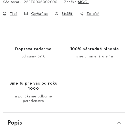
Kód tovaru:
28BE0008009000
Značka:
SIGGI
Tlač
Opýtať sa
Strážiť
Zdieľať
Doprava zadarmo
100% náhradné plnenie
od sumy 59 €
sme chránená dielňa
Sme tu pre vás od roku
1999
a ponúkame odborné
poradenstvo
Popis