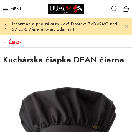
Prejsť
Hľad
na
obsah
Doprava ZADARMO nad
NOVÉ
59 EUR. Výmena tovaru zdarma !
PRACOVNÉ ODEVY
Čiapky
OBUV
Kuchárska čiapka DEAN čierna
HOTEL A SLUŽBY
ZDRAVOTNÍCTVO
OCHRANNÉ POMÔCKY
PROFESIE