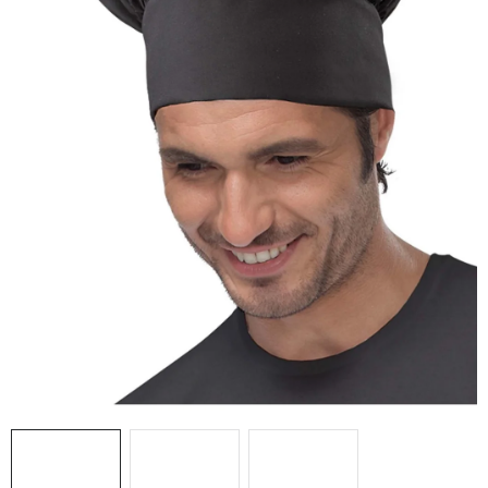
AKCIE
% OUTLET
Predajne
Kontakt
Chránená dielňa
Pre firmy
Katalógy
Doprava, platba a zľavy
Potlač lôg
Formulár na výmenu tovaru
Kto sme
Reklamačný poriadok
Akcie v predajniach
Formulár na vrátenie tovaru /odstúpenie od zmluvy
Obchodné podmienky
Zásady ochrany osobných údajov
Pravidlá a nastavenia cookies
Moja objednávka