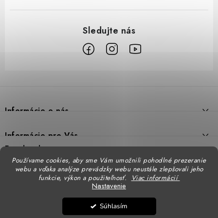
Z
á
p
Informácie o nás
ä
t
Prečo DUAL BP
Informácie pre Vás
i
Predajne
Facebook
Reklamačný poriadok
e
Používame cookies, aby sme Vám umožnili pohodlné prezeranie
Doprava
webu a vďaka analýze prevádzky webu neustále zlepšovali jeho
Formulár na výmenu tovaru
Katalógy
funkcie, výkon a použiteľnosť.
Viac informácií
Kontakt
Nastavenie
Formulár na vrátenie tovaru
STENSO - kompletné OOPP
Kontakty - pobočky
DUAL BP pre firmy
Súhlasím
Obchodné podmienky
CXS - kompletné OOPP