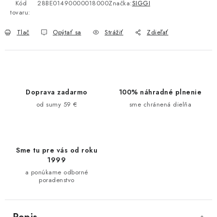
Kód
28BE01490000018000
Značka:
SIGGI
tovaru:
Tlač
Opýtať sa
Strážiť
Zdieľať
Doprava zadarmo
100% náhradné plnenie
od sumy 59 €
sme chránená dielňa
Sme tu pre vás od roku
1999
a ponúkame odborné
poradenstvo