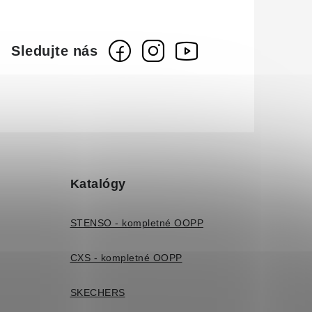
Katalógy
STENSO - kompletné OOPP
CXS - kompletné OOPP
SKECHERS