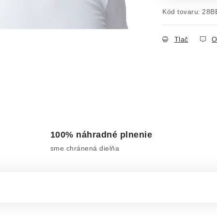
Kód tovaru:
28B
Tlač
O
100% náhradné plnenie
sme chránená dielňa