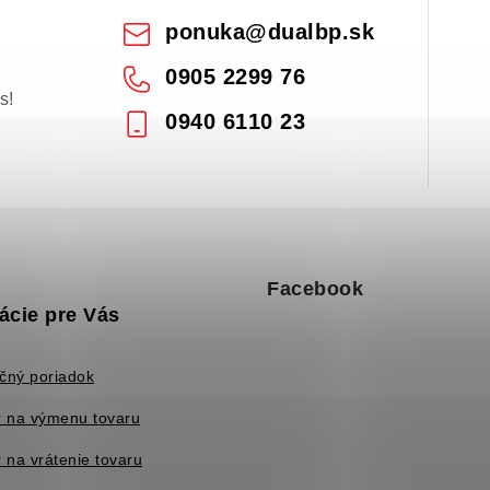
ponuka
@
dualbp.sk
0905 2299 76
s!
0940 6110 23
Facebook
ácie pre Vás
čný poriadok
 na výmenu tovaru
 na vrátenie tovaru