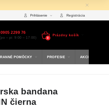
Formulár na výmenu tovaru
Kto sme
Reklamačný por
Prihlásenie
Registrácia
0905 2299 76
Prázdny košík
(po – pi: 9:00 – 17:00)
NÁKUPNÝ
KOŠÍK
RANNÉ POMÔCKY
PROFESIE
AKCIE
% O
rska bandana
N čierna