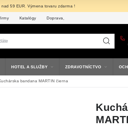
nad 59 EUR. Výmena tovaru zdarma !
firmy
Katalógy
Doprava, platba a zľavy
Potlač lôg
HOTEL A SLUŽBY
ZDRAVOTNÍCTVO
OCH
Kuchárska bandana MARTIN čierna
Kuchá
MARTI