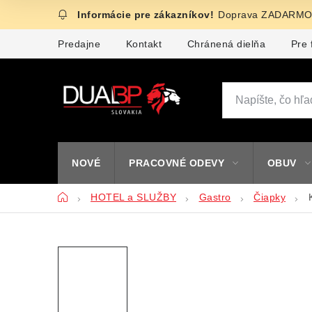
Prejsť
Doprava ZADARMO 
na
obsah
Predajne
Kontakt
Chránená dielňa
Pre 
NOVÉ
PRACOVNÉ ODEVY
OBUV
Domov
HOTEL a SLUŽBY
Gastro
Čiapky