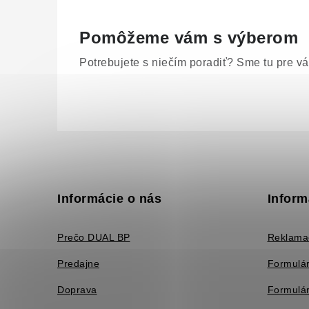
Pomôžeme vám s výberom
Potrebujete s niečím poradiť? Sme tu pre vá
Z
á
p
Informácie o nás
Inform
ä
Prečo DUAL BP
Reklama
t
Predajne
Formulár
i
Doprava
Formulár
e