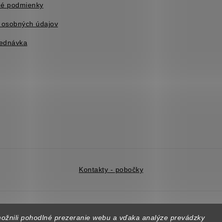
é podmienky
 osobných údajov
jednávka
Kontakty - pobočky
opyright 2026
DUAL BP
. Všetky práva vyhradené.
Upraviť nastavenie cooki
žnili pohodlné prezeranie webu a vďaka analýze prevádzky