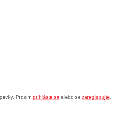
.
íspevky. Prosím
prihláste sa
alebo sa
zaregistrujte
.