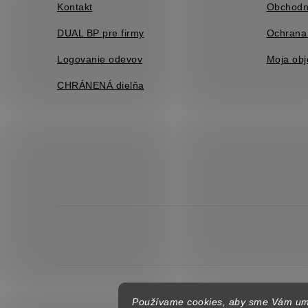
Kontakt
Obchodn
DUAL BP pre firmy
Ochrana
Logovanie odevov
Moja ob
CHRÁNENÁ dielňa
C
Používame cookies, aby sme Vám umo