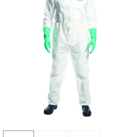
AKCIE
% OUTLET
Predajne
Kontakt
Chránená dielňa
Pre firmy
Katalógy
Doprava, platba a zľavy
Potlač lôg
Formulár na výmenu tovaru
Kto sme
Reklamačný poriadok
Akcie v predajniach
Formulár na vrátenie tovaru /odstúpenie od zmluvy
Obchodné podmienky
Zásady ochrany osobných údajov
Pravidlá a nastavenia cookies
Moja objednávka