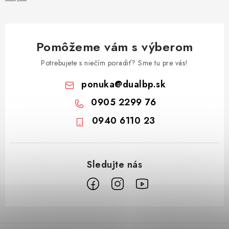
Pomôžeme vám s výberom
Potrebujete s niečím poradiť? Sme tu pre vás!
ponuka
@
dualbp.sk
0905 2299 76
0940 6110 23
Z
á