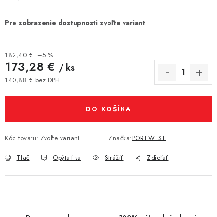
182,40 €
–5 %
173,28 €
/ ks
140,88 € bez DPH
Jednotková cena:
DO KOŠÍKA
Kód tovaru:
Zvoľte variant
Značka:
PORTWEST
Tlač
Opýtať sa
Strážiť
Zdieľať