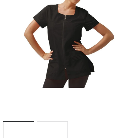
AKCIE
% OUTLET
Predajne
Kontakt
Chránená dielňa
Pre firmy
Katalógy
Doprava, platba a zľavy
Potlač lôg
Formulár na výmenu tovaru
Kto sme
Reklamačný poriadok
Akcie v predajniach
Formulár na vrátenie tovaru /odstúpenie od zmluvy
Obchodné podmienky
Zásady ochrany osobných údajov
Pravidlá a nastavenia cookies
Moja objednávka