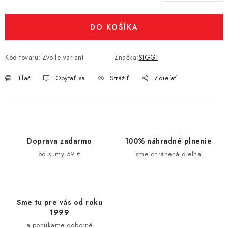
Jednotková cena:
DO KOŠÍKA
Kód tovaru:
Zvoľte variant
Značka:
SIGGI
Tlač
Opýtať sa
Strážiť
Zdieľať
Doprava zadarmo
100% náhradné plnenie
od sumy 59 €
sme chránená dielňa
Sme tu pre vás od roku
1999
a ponúkame odborné