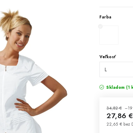
Farba
Veľkosť
Skladom
(1 
34,82 €
–19
27,86 
22,65 € bez
Jednotková 