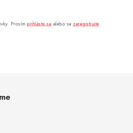
pevky. Prosím
prihláste sa
alebo sa
zaregistrujte
.
ame