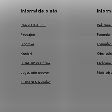
á
p
Informácie o nás
Inform
ä
Prečo DUAL BP
Reklamač
t
Predajne
Formulár
i
Doprava
Formulár 
e
Kontakt
Obchodn
DUAL BP pre firmy
Ochrana 
Logovanie odevov
Moja obj
CHRÁNENÁ dielňa