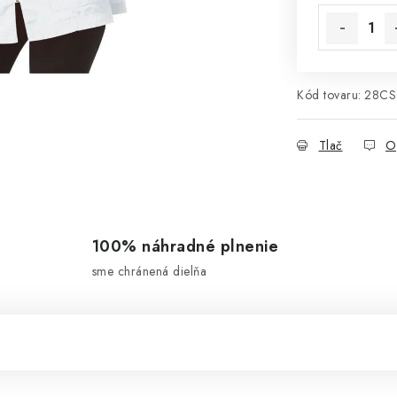
Kód tovaru:
28CS
Tlač
O
100% náhradné plnenie
sme chránená dielňa