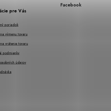
Facebook
ácie pre Vás
ný poriadok
 na výmenu tovaru
na vrátenie tovaru
é podmienky
osobných údajov
ednávka