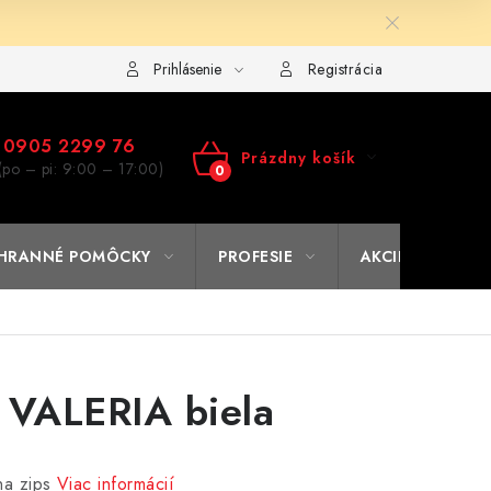
ulár na výmenu tovaru
Kto sme
Reklamačný poriadok
A
Prihlásenie
Registrácia
0905 2299 76
Prázdny košík
(po – pi: 9:00 – 17:00)
NÁKUPNÝ
KOŠÍK
HRANNÉ POMÔCKY
PROFESIE
AKCIE
% O
 VALERIA biela
na zips
Viac informácií