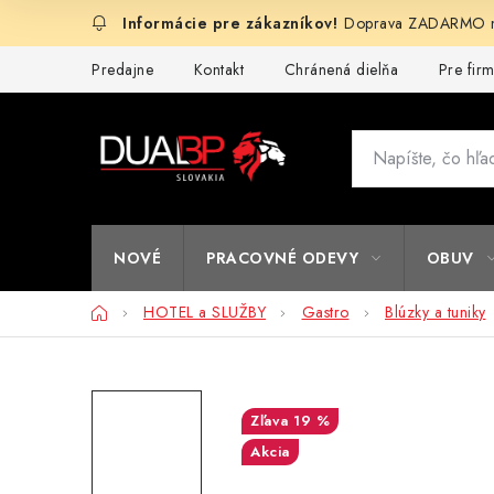
Prejsť
Doprava ZADARMO na
na
obsah
Predajne
Kontakt
Chránená dielňa
Pre fir
NOVÉ
PRACOVNÉ ODEVY
OBUV
Domov
HOTEL a SLUŽBY
Gastro
Blúzky a tuniky
19 %
Akcia