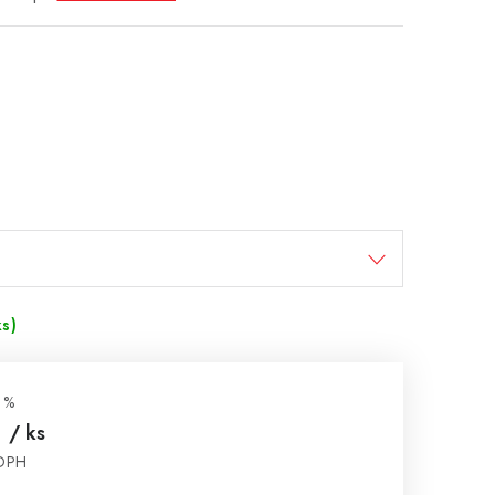
ks)
 %
€
/ ks
 DPH
cena: