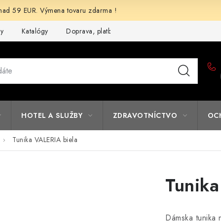
d 59 EUR. Výmena tovaru zdarma !
my
Katalógy
Doprava, platba a zľavy
Potlač lôg
Form
HOTEL A SLUŽBY
ZDRAVOTNÍCTVO
OC
Tunika VALERIA biela
Tunika
Dámska tunika 