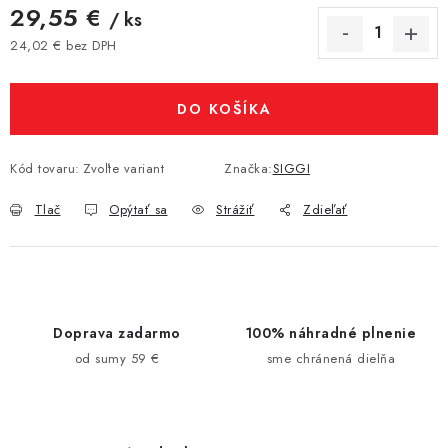
29,55 €
/ ks
24,02 € bez DPH
Jednotková cena:
DO KOŠÍKA
Kód tovaru:
Zvoľte variant
Značka:
SIGGI
Tlač
Opýtať sa
Strážiť
Zdieľať
Doprava zadarmo
100% náhradné plnenie
od sumy 59 €
sme chránená dielňa