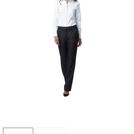
AKCIE
% OUTLET
Predajne
Kontakt
Chránená dielňa
Pre firmy
Katalógy
Doprava, platba a zľavy
Potlač lôg
Formulár na výmenu tovaru
Kto sme
Reklamačný poriadok
Akcie v predajniach
Formulár na vrátenie tovaru /odstúpenie od zmluvy
Obchodné podmienky
Zásady ochrany osobných údajov
Pravidlá a nastavenia cookies
Moja objednávka