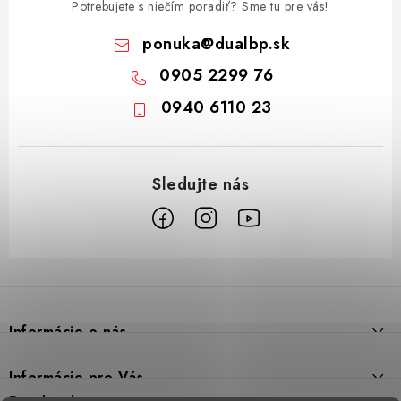
Potrebujete s niečím poradiť? Sme tu pre vás!
ponuka
@
dualbp.sk
0905 2299 76
0940 6110 23
Z
á
p
Informácie o nás
ä
t
Prečo DUAL BP
Informácie pre Vás
i
Predajne