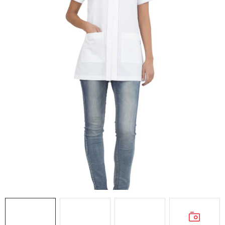
AKCIE
% OUTLET
Predajne
Kontakt
Chránená dielňa
Pre firmy
Katalógy
Doprava, platba a zľavy
Potlač lôg
Formulár na výmenu tovaru
Kto sme
Reklamačný poriadok
Akcie v predajniach
Formulár na vrátenie tovaru /odstúpenie od zmluvy
Obchodné podmienky
Zásady ochrany osobných údajov
Pravidlá a nastavenia cookies
Moja objednávka