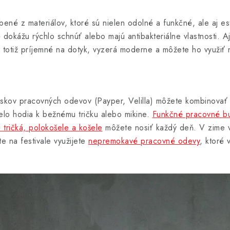
é z materiálov, ktoré sú nielen odolné a funkčné, ale aj este
ré dokážu rýchlo schnúť alebo majú antibakteriálne vlastnosti. 
e totiž príjemné na dotyk, vyzerá moderne a môžete ho využiť 
kúskov pracovných odevov (Payper, Velilla) môžete kombinova
elo hodia k bežnému tričku alebo mikine.
Funkčné pracovné b
tričká, polokošele a košele
môžete nosiť každý deň. V zime v
te na festivale využijete
nepremokavé pracovné odevy
, ktoré 