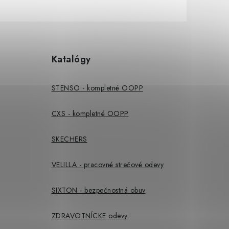
Katalógy
STENSO - kompletné OOPP
CXS - kompletné OOPP
SKECHERS
VELILLA - pracovné strečové odevy
SIXTON - bezpečnostná obuv
ZDRAVOTNÍCKE odevy