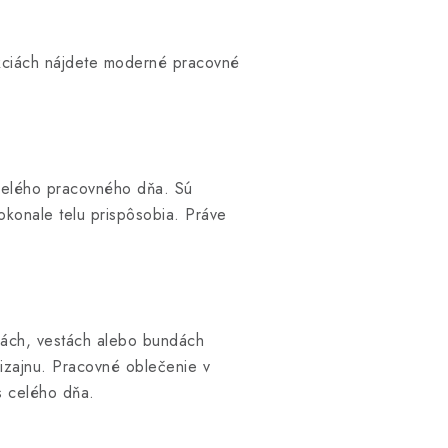
ekciách nájdete moderné pracovné
 celého pracovného dňa. Sú
konale telu prispôsobia. Práve
nách, vestách alebo bundách
dizajnu. Pracovné oblečenie v
s celého dňa.