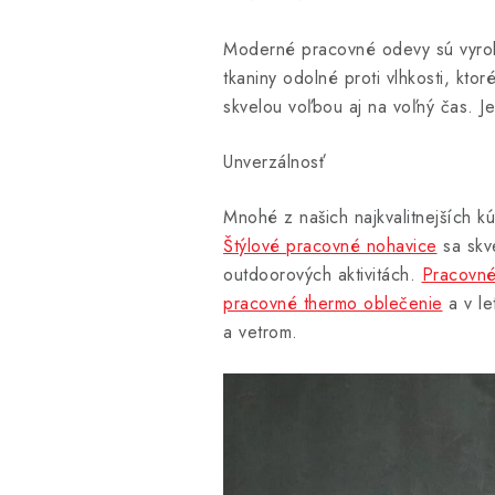
Moderné pracovné odevy sú vyroben
tkaniny odolné proti vlhkosti, kto
skvelou voľbou aj na voľný čas. J
Unverzálnosť
Mnohé z našich najkvalitnejších 
Štýlové pracovné nohavice
sa skv
outdoorových aktivitách.
Pracovné 
pracovné thermo oblečenie
a v le
a vetrom.