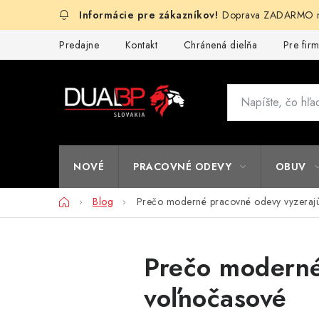
Prejsť
Doprava ZADARMO na
na
obsah
Predajne
Kontakt
Chránená dielňa
Pre fir
NOVÉ
PRACOVNÉ ODEVY
OBUV
Domov
Blog
Prečo moderné pracovné odevy vyzeraj
Prečo moderné
voľnočasové