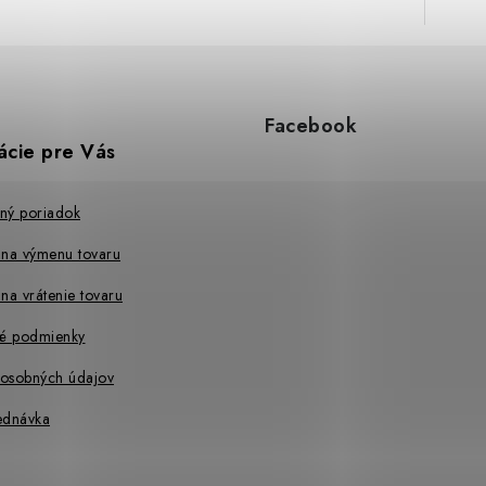
Facebook
ácie pre Vás
ný poriadok
 na výmenu tovaru
na vrátenie tovaru
é podmienky
osobných údajov
ednávka