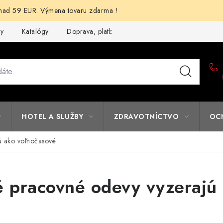
d 59 EUR. Výmena tovaru zdarma !
my
Katalógy
Doprava, platba a zľavy
Potlač lôg
Form
HOTEL A SLUŽBY
ZDRAVOTNÍCTVO
OC
ú ako voľnočasové
 pracovné odevy vyzerajú