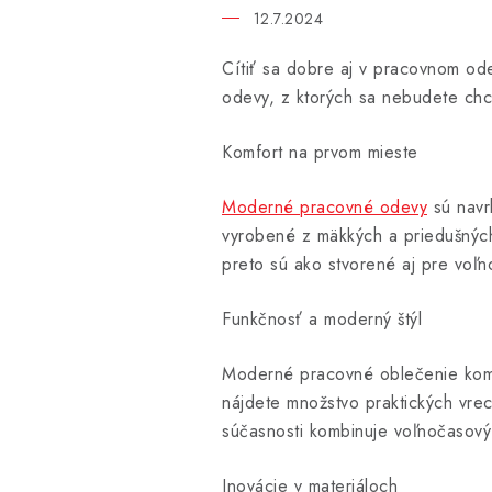
12.7.2024
Cítiť sa dobre aj v pracovnom od
odevy, z ktorých sa nebudete chci
Komfort na prvom mieste
Moderné pracovné odevy
sú navr
vyrobené z mäkkých a priedušných
preto sú ako stvorené aj pre voľno
Funkčnosť a moderný štýl
Moderné pracovné oblečenie komb
nájdete množstvo praktických vrec
súčasnosti kombinuje voľnočasový 
Inovácie v materiáloch