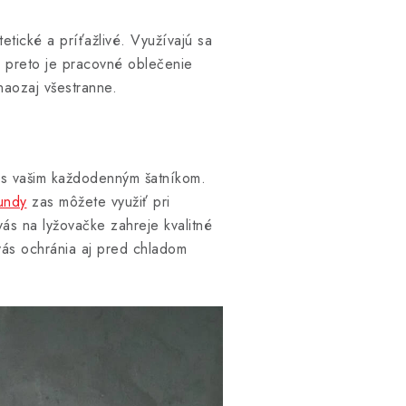
tické a príťažlivé. Využívajú sa
Aj preto je pracovné oblečenie
naozaj všestranne.
ť s vašim každodenným šatníkom.
undy
zas môžete využiť pri
ás na lyžovačke zahreje kvalitné
vás ochránia aj pred chladom