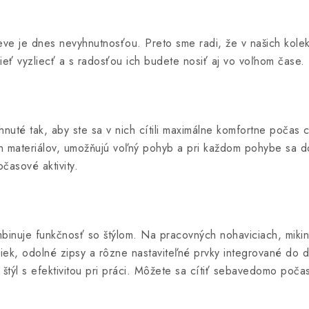
eve je dnes nevyhnutnosťou. Preto sme radi, že v našich kol
eť vyzliecť a s radosťou ich budete nosiť aj vo voľnom čase.
hnuté tak, aby ste sa v nich cítili maximálne komfortne počas
 materiálov, umožňujú voľný pohyb a pri každom pohybe sa do
časové aktivity.
inuje funkčnosť so štýlom. Na pracovných nohaviciach, miki
iek, odolné zipsy a rôzne nastaviteľné prvky integrované do 
štýl s efektivitou pri práci. Môžete sa cítiť sebavedomo poča