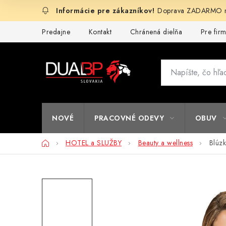
Prejsť
Doprava ZADARMO na
na
obsah
Predajne
Kontakt
Chránená dielňa
Pre fir
NOVÉ
PRACOVNÉ ODEVY
OBUV
Domov
HOTEL a SLUŽBY
Beauty a wellness
Blúz