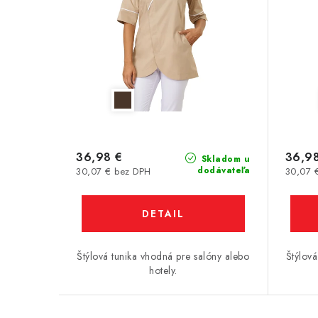
36,98 €
36,9
Skladom u
dodávateľa
30,07 € bez DPH
30,07 
DETAIL
Štýlová tunika vhodná pre salóny alebo
Štýlová
hotely.