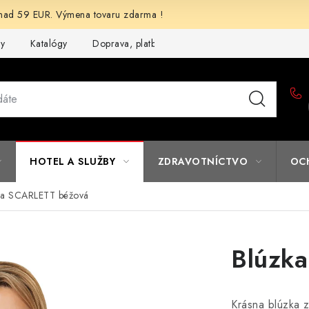
d 59 EUR. Výmena tovaru zdarma !
my
Katalógy
Doprava, platba a zľavy
Potlač lôg
Form
HOTEL A SLUŽBY
ZDRAVOTNÍCTVO
OC
ka SCARLETT béžová
Blúzk
Krásna blúzka z