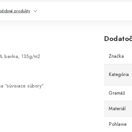
odobné produkty
Dodatoč
Značka
5% bavlna, 135g/m2
Kategória
na “súvisiace súbory”
Gramáž
Materiál
Pohlavie