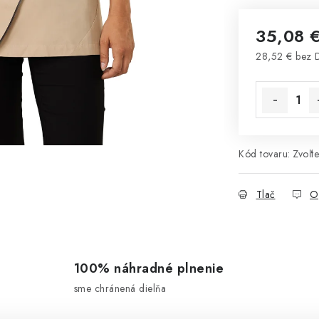
35,08 
28,52 € bez
Jednotková 
Kód tovaru:
Zvoľte
Tlač
O
100% náhradné plnenie
sme chránená dielňa