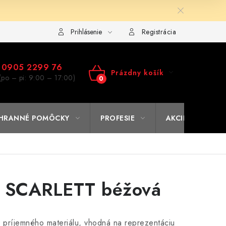
ulár na výmenu tovaru
Kto sme
Reklamačný poriadok
A
Prihlásenie
Registrácia
0905 2299 76
Prázdny košík
(po – pi: 9:00 – 17:00)
NÁKUPNÝ
KOŠÍK
HRANNÉ POMÔCKY
PROFESIE
AKCIE
% O
a SCARLETT béžová
 príjemného materiálu, vhodná na reprezentáciu