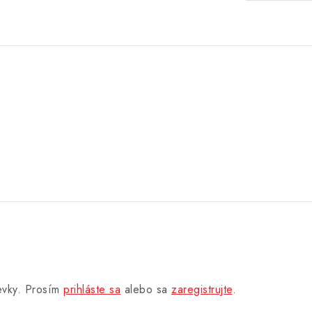
pevky. Prosím
prihláste sa
alebo sa
zaregistrujte
.