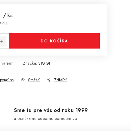
€
/ ks
 DPH
cena:
DO KOŠÍKA
 variant
Značka:
SIGGI
pýtať sa
Strážiť
Zdieľať
Sme tu pre vás od roku 1999
a ponúkame odborné poradenstvo