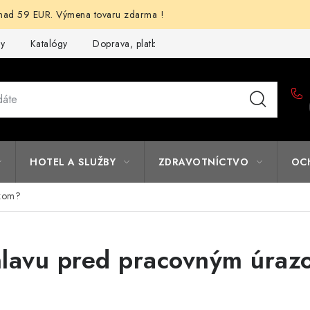
d 59 EUR. Výmena tovaru zdarma !
my
Katalógy
Doprava, platba a zľavy
Potlač lôg
Form
HOTEL A SLUŽBY
ZDRAVOTNÍCTVO
OC
azom?
hlavu pred pracovným úra