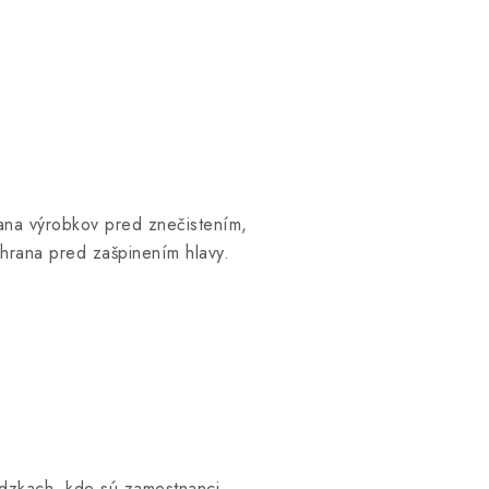
rana výrobkov pred znečistením,
hrana pred zašpinením hlavy.
ádzkach, kde sú zamestnanci