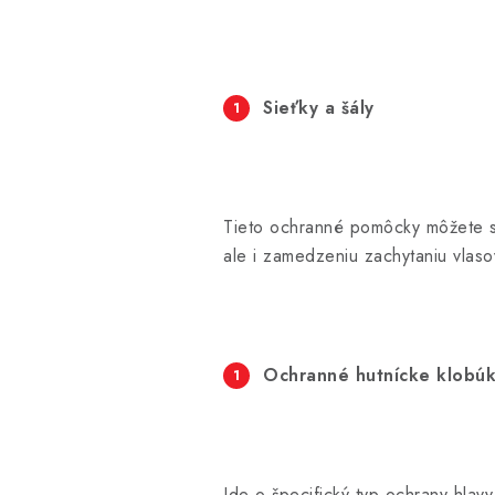
Sieťky a šály
Tieto ochranné pomôcky môžete st
ale i zamedzeniu zachytaniu vlaso
Ochranné hutnícke klobú
Ide o špecifický typ ochrany hla