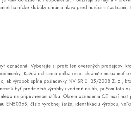
anné hutnícke klobúky chránia hlavu pred horúcimi časticami, 
ť označená. Vyberajte si preto len overených predajcov, ktor
podmienky. Každá ochranná prilba resp. chrániče musia mať o
c, ak výrobok spĺňa požiadavky NV SR č. 35/2008 Z. z., ktor
esmú byť predmetné výrobky uvedené na trh, pričom toto o
 alebo na pripevnenom štítku. Okrem označenia CE musí mať pr
mu EN50365, číslo výrobnej šarže, identifikáciu výrobcu, veľk