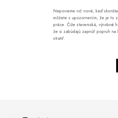
Nepovieme nič nové, keď skonštat
môžete s upozornením, že je to zón
práce. Čiže staveniská, výrobné h
že si zabúdajú zapnúť popruh na b
stratiť.