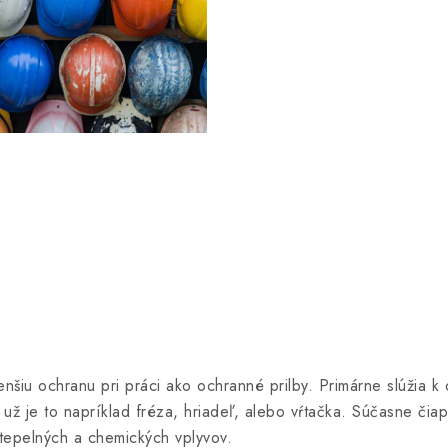
nšiu ochranu pri práci ako ochranné prilby. Primárne slúžia 
i už je to napríklad fréza, hriadeľ, alebo vŕtačka. Súčasne či
o tepelných a chemických vplyvov.