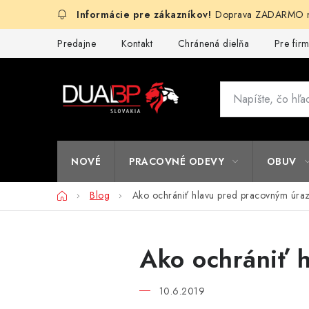
Prejsť
Doprava ZADARMO na
na
obsah
Predajne
Kontakt
Chránená dielňa
Pre fir
NOVÉ
PRACOVNÉ ODEVY
OBUV
Domov
Blog
Ako ochrániť hlavu pred pracovným úr
Ako ochrániť 
10.6.2019