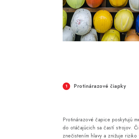
Protinárazové čiapky
Protinárazové čapice poskytujú me
do otáčajúcich sa častí strojov. Č
znečistením hlavy a znižuje rizik