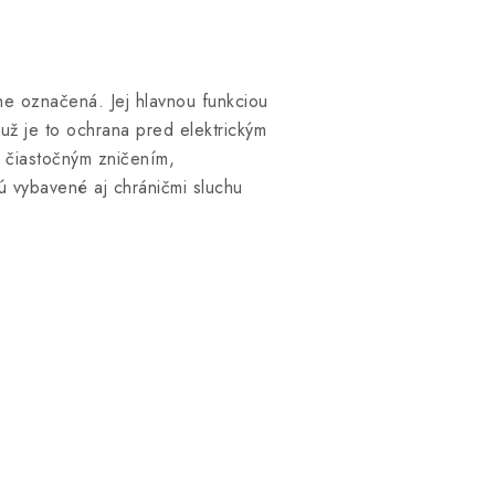
ne označená. Jej hlavnou funkciou
už je to ochrana pred elektrickým
u čiastočným zničením,
ú vybavené aj chráničmi sluchu