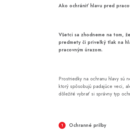
Ako ochrániť hlavu pred prac
Všetci sa zhodneme na tom, že h
predmety či priveľký tlak na 
pracovným úrazom.
Prostriedky na ochranu hlavy sú 
ktorý spôsobujú padajúce veci, a
dôležité vybrať si správny typ o
Ochranné prilby