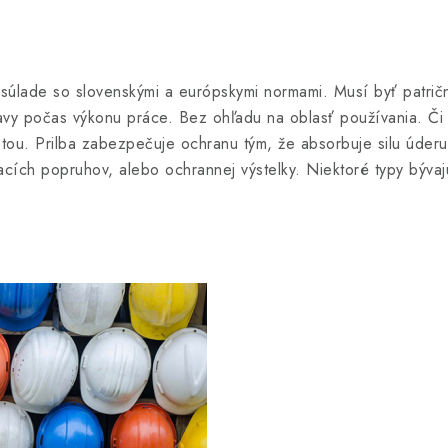
 súlade so slovenskými a európskymi normami. Musí byť patrič
avy počas výkonu práce. Bez ohľadu na oblasť používania. Či 
otou. Prilba zabezpečuje ochranu tým, že absorbuje silu úder
cích popruhov, alebo ochrannej výstelky. Niektoré typy bývaj