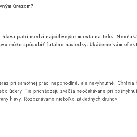
ovným úrazom?
lava patrí medzi najcitlivejšie miesta na tele.
Neočaká
hlavu môže spôsobiť fatálne následky. Ukážeme vám efekt
neraz pri samotnej práci nepohodlné, ale nevyhnutné. Chránia
lebo údery. Tie prichádzajú zväčša neočakávane pri pošmyknut
chrany hlavy. Rozoznávame niekoľko základných druhov: