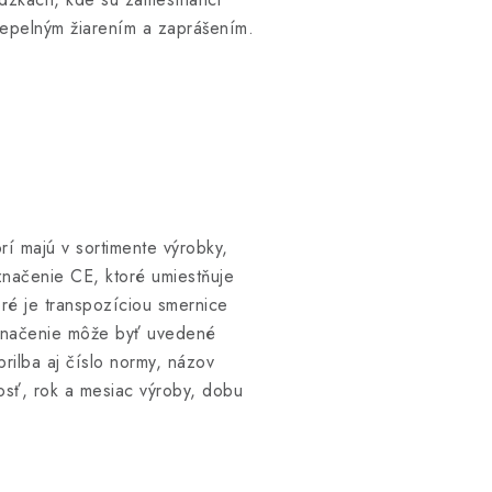
tepelným žiarením a zaprášením.
í majú v sortimente výrobky,
značenie CE, ktoré umiestňuje
é je transpozíciou smernice
značenie môže byť uvedené
ilba aj číslo normy, názov
osť, rok a mesiac výroby, dobu