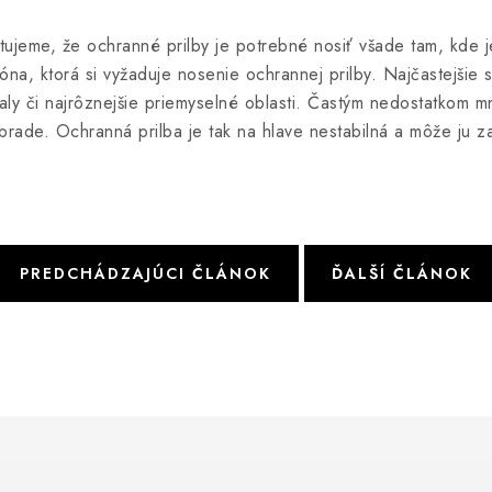
ujeme, že ochranné prilby je potrebné nosiť všade tam, kde j
a, ktorá si vyžaduje nosenie ochrannej prilby. Najčastejšie sú
aly či najrôznejšie priemyselné oblasti. Častým nedostatkom 
rade. Ochranná prilba je tak na hlave nestabilná a môže ju zam
PREDCHÁDZAJÚCI ČLÁNOK
ĎALŠÍ ČLÁNOK