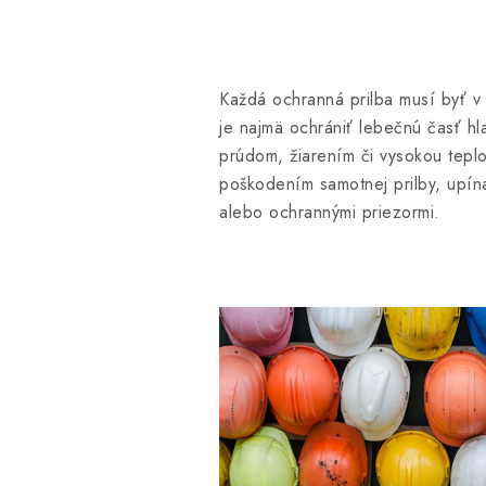
Každá ochranná prilba musí byť v
je najmä ochrániť lebečnú časť hl
prúdom, žiarením či vysokou tepl
poškodením samotnej prilby, upína
alebo ochrannými priezormi.