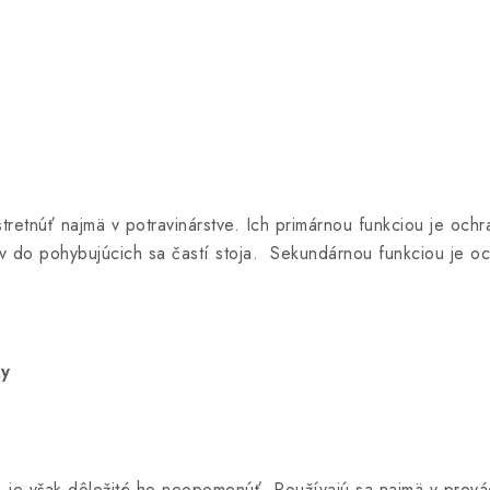
retnúť najmä v potravinárstve. Ich primárnou funkciou je och
v do pohybujúcich sa častí stoja.
Sekundárnou funkciou je oc
ky
vy, je však dôležité ho neopomenúť. Používajú sa najmä v prev