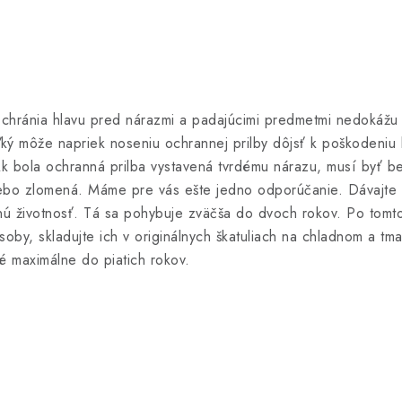
chránia hlavu pred nárazmi a padajúcimi predmetmi nedokážu p
ký môže napriek noseniu ochrannej prilby dôjsť k poškodeniu 
. Ak bola ochranná prilba vystavená tvrdému nárazu, musí byť
, alebo zlomená. Máme pre vás ešte jedno odporúčanie. Dávajte 
nú životnosť. Tá sa pohybuje zväčša do dvoch rokov. Po tomto
soby, skladujte ich v originálnych škatuliach na chladnom a tma
é maximálne do piatich rokov.