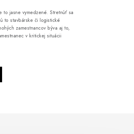
e to jasne vymedzené. Stretnúť sa
 to stavbárske či logistické
mnohých zamestnancov býva aj to,
estnanec v kritickej situácii